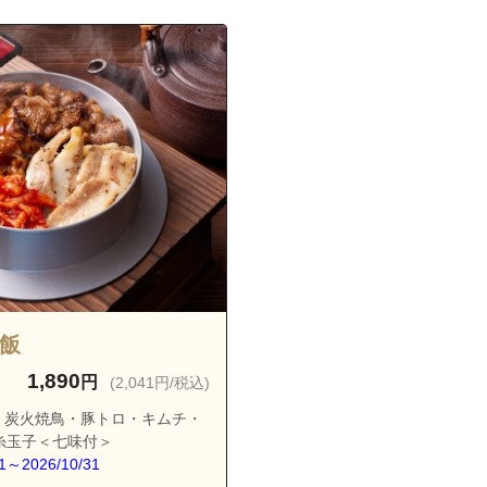
臨海町４丁目
臨海町５丁目
臨海町６丁目
一之江８丁目
釜飯
1,890
円
(2,041円/税込)
・炭火焼鳥・豚トロ・キムチ・
糸玉子＜七味付＞
～2026/10/31