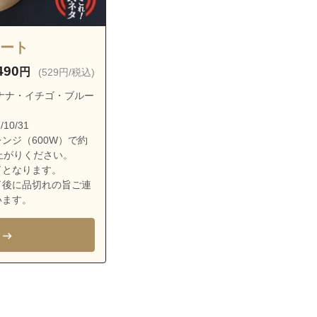
ラート
490
円
(529円/税込)
ナナ・イチゴ・ブルー
10/31
ンジ（600W）で約
上がりください。
了となります。
了後に品切れの旨ご連
います。