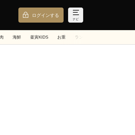
ログインする
ナビ
肉
海鮮
釜寅KIDS
お重
ランチ
トッピング
サイ