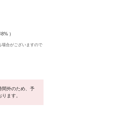
8% ）
る場合がございますので
。
時間外のため、予
おります。