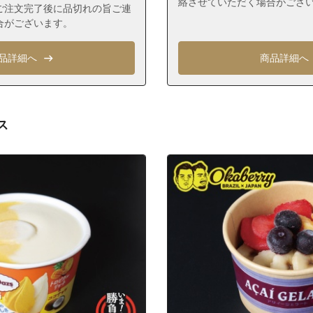
絡させていただく場合がござ
春江町４丁目
ご注文完了後に品切れの旨ご連
合がございます。
春江町５丁目
東葛西１丁目
品詳細へ
商品詳細へ
東葛西２丁目
東葛西３丁目
東葛西４丁目
ス
東葛西５丁目
東葛西６丁目
東葛西７丁目
東葛西８丁目
東葛西９丁目
船堀１丁目
船堀２丁目
船堀３丁目