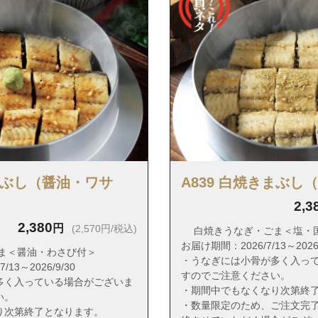
中葛西６丁目
中葛西７丁目
中葛西８丁目
西葛西１丁目
西葛西２丁目
西葛西３丁目
西葛西４丁目
西葛西５丁目
きまぶし（醤油・ワサ
A839 白焼きまぶし
西葛西６丁目
2,3
西葛西７丁目
2,380
円
(2,570円/税込)
白焼きうなぎ・ごま＜塩・
西葛西８丁目
お届け期間：2026/7/13～2026/
ま＜醤油・わさび付＞
西瑞江４丁目
・うなぎには小骨が多く入っ
13～2026/9/30
すのでご注意ください。
西瑞江５丁目
多く入っている場合がございま
・期間中でもなくなり次第終
い。
二之江町
・数量限定のため、ご注文完
り次第終了となります。