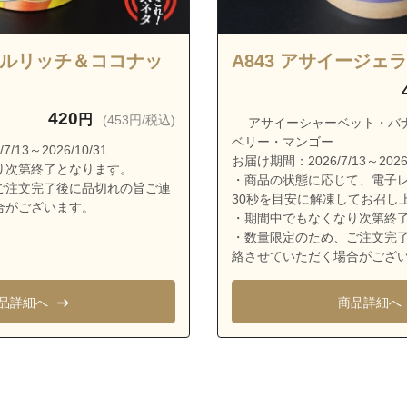
船堀４丁目
船堀５丁目
ピカルリッチ＆ココナッ
A843 アサイージェ
船堀６丁目
船堀７丁目
420
円
(453円/税込)
南葛西１丁目
アサイーシャーベット・バ
ベリー・マンゴー
南葛西２丁目
13～2026/10/31
お届け期間：2026/7/13～2026/
り次第終了となります。
南葛西３丁目
・商品の状態に応じて、電子レ
ご注文完了後に品切れの旨ご連
30秒を目安に解凍してお召し
合がございます。
南葛西４丁目
・期間中でもなくなり次第終
南葛西５丁目
・数量限定のため、ご注文完
絡させていただく場合がござ
南葛西６丁目
南葛西７丁目
品詳細へ
商品詳細へ
臨海町１丁目
臨海町２丁目
臨海町３丁目