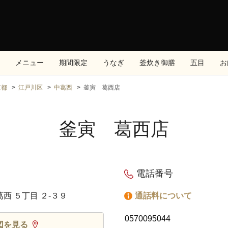
メニュー
期間限定
うなぎ
釜炊き御膳
五目
お
京都
江戸川区
中葛西
釜寅 葛西店
釜寅 葛西店
電話番号
葛西 ５丁目 ２‐３９
通話料について
0570095044
図を見る