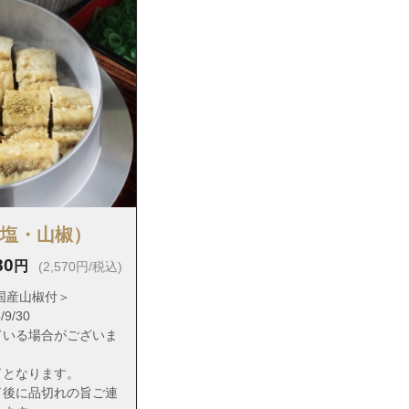
（塩・山椒）
80
円
(2,570円/税込)
国産山椒付＞
9/30
ている場合がございま
了となります。
了後に品切れの旨ご連