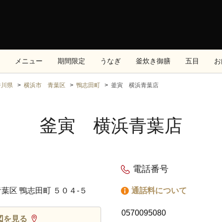
メニュー
期間限定
うなぎ
釜炊き御膳
五目
お
奈川県
横浜市 青葉区
鴨志田町
釜寅 横浜青葉店
釜寅 横浜青葉店
電話番号
葉区 鴨志田町 ５０４‐５
通話料について
0570095080
図を見る