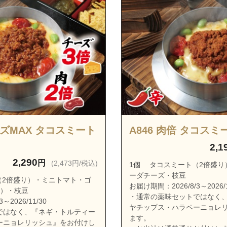
青葉区荏田西５丁目
青葉区榎が丘
青葉区大場町
青葉区柿の木台
青葉区桂台１丁目
青葉区桂台２丁目
青葉区上谷本町
青葉区鴨志田町
ーズMAX タコスミート
A846 肉倍 タコス
青葉区鉄町
2,1
青葉区黒須田
2,290
円
(2,473円/税込)
1個
タコスミート（2倍盛り
青葉区桜台
ーダチーズ・枝豆
2倍盛り）・ミニトマト・ゴ
青葉区寺家町
お届け期間：2026/8/3～2026/1
り）・枝豆
・通常の薬味セットではなく
青葉区下谷本町
～2026/11/30
ヤチップス・ハラペーニョレ
ではなく、『ネギ・トルティー
青葉区すすき野１丁目
ます。
ーニョレリッシュ』をお付けし