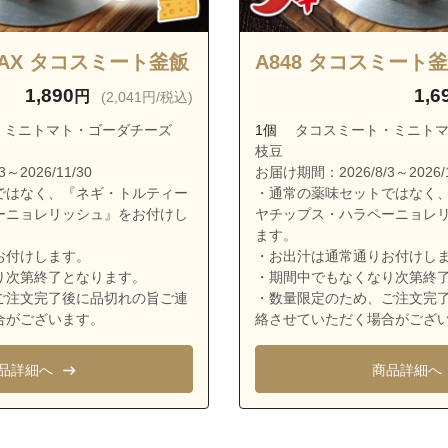
青葉区もみの木台
青葉区若草台
MAX タコスミート釜飯
A848 タコスミート
麻生区虹ケ丘１丁目
1,890
1,6
円
(2,041円/税込)
麻生区虹ケ丘２丁目
・ミニトマト・ゴーダチーズ
1個
タコスミート・ミニトマ
麻生区虹ケ丘３丁目
枝豆
麻生区早野
～2026/11/30
お届け期間：2026/8/3～2026/1
ではなく、『ネギ・トルティー
・通常の薬味セットではなく
ーニョレリッシュ』をお付けし
ヤチップス・ハラペーニョレ
ます。
お付けします。
・お出汁は通常通りお付けし
り次第終了となります。
・期間中でもなくなり次第終
ご注文完了後に品切れの旨ご連
・数量限定のため、ご注文完
合がございます。
絡させていただく場合がござ
品詳細へ
商品詳細へ