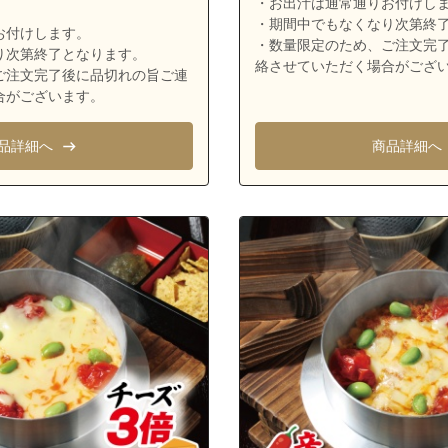
・お出汁は通常通りお付けし
青葉区すすき野２丁目
・期間中でもなくなり次第終
お付けします。
青葉区すすき野３丁目
・数量限定のため、ご注文完
り次第終了となります。
絡させていただく場合がござ
青葉区すみよし台
ご注文完了後に品切れの旨ご連
合がございます。
青葉区たちばな台１丁目
青葉区たちばな台２丁目
品詳細へ
商品詳細へ
青葉区千草台
青葉区つつじが丘
青葉区成合町
青葉区藤が丘１丁目
青葉区藤が丘２丁目
青葉区松風台
青葉区みすずが丘
青葉区みたけ台
青葉区もえぎ野