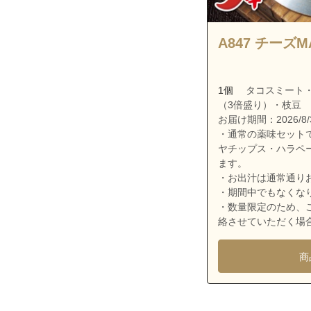
神奈川県横浜市
神奈川県横浜市
A847 チーズ
神奈川県川崎市
神奈川県川崎市
1個
タコスミート
神奈川県川崎市
（3倍盛り）・枝豆
神奈川県川崎市
お届け期間：2026/8/3
・通常の薬味セット
ヤチップス・ハラペ
ます。
・お出汁は通常通り
・期間中でもなくな
・数量限定のため、
絡させていただく場
商