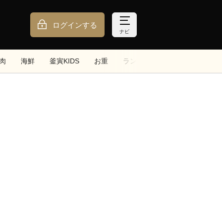
ログインする
ナビ
肉
海鮮
釜寅KIDS
お重
ランチ
トッピング
サイ