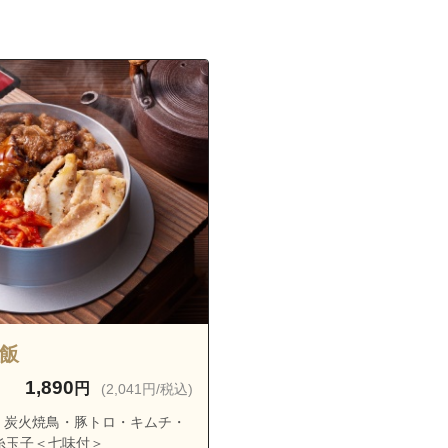
釜飯
1,890
円
(2,041円/税込)
・炭火焼鳥・豚トロ・キムチ・
糸玉子＜七味付＞