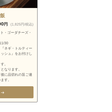
釜飯
90
円
(1,825円/税込)
ト・ゴーダチーズ・
1/30
、『ネギ・トルティー
リッシュ』をお付けし
ます。
了となります。
了後に品切れの旨ご連
います。