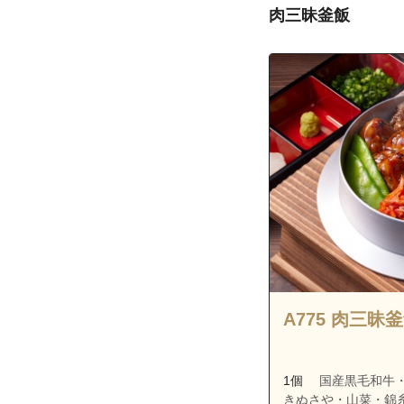
肉三昧釜飯
A775 肉三昧
1個
国産黒毛和牛
きぬさや・山菜・錦