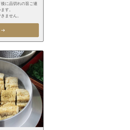
了後に品切れの旨ご連
います。
できません。