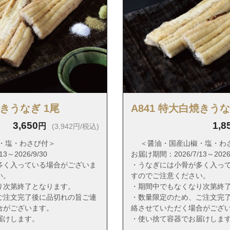
区松田３丁目
多区榎田１丁目
多区榎田２丁目
多区大井１丁目
多区大井２丁目
多区沖浜町
多区堅粕１丁目
焼きうなぎ 1尾
A841 特大白焼きう
多区堅粕３丁目
3,650
1,8
円
(3,942円/税込)
多区堅粕４丁目
・塩・わさび付＞
＜醤油・国産山椒・塩・わ
多区上川端町
3～2026/9/30
お届け期間：2026/7/13～2026/
多く入っている場合がございま
・うなぎには小骨が多く入っ
多区上呉服町
い。
すのでご注意ください。
多区神屋町
り次第終了となります。
・期間中でもなくなり次第終
ご注文完了後に品切れの旨ご連
・数量限定のため、ご注文完
多区空港前１丁目
合がございます。
絡させていただく場合がござ
多区空港前２丁目
届けします。
・使い捨て容器でお届けしま