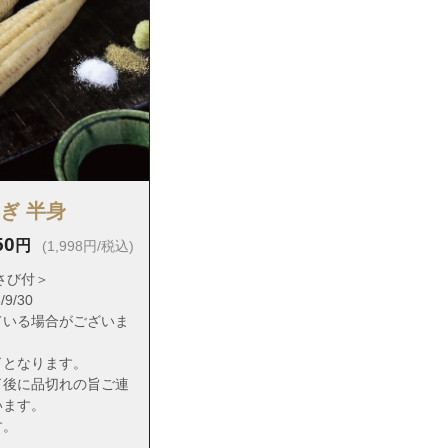
なぎ 半身
50
円
(1,998円/税込)
さび付＞
9/30
ている場合がございま
了となります。
了後に品切れの旨ご連
います。
す。