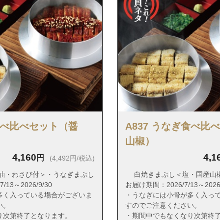
区多の津４丁目
区多の津５丁目
区箱崎１丁目
区箱崎２丁目
区箱崎３丁目
区箱崎４丁目
区箱崎５丁目
区箱崎６丁目
ぎ食べ比べセット（醤
A837 うなぎ食べ比
区箱崎７丁目
山椒）
区箱崎ふ頭１丁目
4,160
4,1
円
(4,492円/税込)
区箱崎ふ頭２丁目
油・わさび付＞・うなぎまぶし
白焼きまぶし＜塩・国産山
区箱崎ふ頭３丁目
13～2026/9/30
お届け期間：2026/7/13～2026/
区箱崎ふ頭４丁目
多く入っている場合がございま
・うなぎには小骨が多く入っ
い。
すのでご注意ください。
区箱崎ふ頭５丁目
り次第終了となります。
・期間中でもなくなり次第終