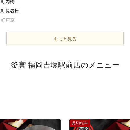
屋町内橋
屋町長者原
屋町戸原
屋町仲原
屋町原町
もっと見る
屋町柚須
区貝塚団地
釜寅 福岡吉塚駅前店のメニュー
区郷口町
区社領１丁目
区社領２丁目
区社領３丁目
区多の津１丁目
区多の津２丁目
区多の津３丁目
品切れ中