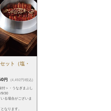
べセット（塩・
60
円
(4,492円/税込)
椒付＞・うなぎまぶし
9/30
ている場合がございま
了となります。