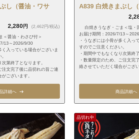
区馬出１丁目
きまぶし（醤油・ワサ
A839 白焼きまぶし
区馬出２丁目
2,2
区馬出３丁目
2,280
円
(2,462円/税込)
白焼きうなぎ・ごま＜塩・
区馬出４丁目
お届け期間：2026/7/13～2026/
ま＜醤油・わさび付＞
・うなぎには小骨が多く入っ
区馬出５丁目
13～2026/9/30
すのでご注意ください。
多く入っている場合がございま
区馬出６丁目
・期間中でもなくなり次第終
い。
・数量限定のため、ご注文完
区松島１丁目
り次第終了となります。
絡させていただく場合がござ
ご注文完了後に品切れの旨ご連
区松島２丁目
合がございます。
区松島３丁目
区松島４丁目
品詳細へ
商品詳細へ
区松島５丁目
区松島６丁目
品切れ中
区松田１丁目
区松田２丁目