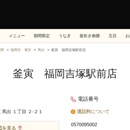
メニュー
期間限定
うなぎ
釜炊き御膳
五目
お
岡県
福岡市 東区
馬出
釜寅 福岡吉塚駅前店
釜寅 福岡吉塚駅前店
電話番号
 馬出 １丁目 ２‐２１
通話料について
0570095002
図を見る