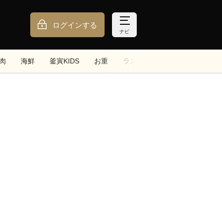
ログインする
ナビ
肉
海鮮
釜寅KIDS
お重
ランチ
トッピング
サイ