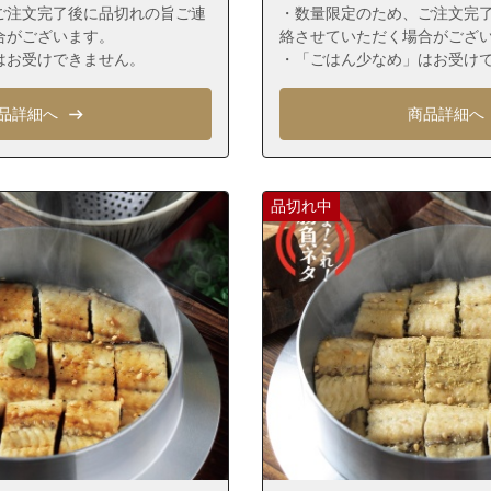
区箱崎ふ頭６丁目
ご注文完了後に品切れの旨ご連
・数量限定のため、ご注文完
合がございます。
絡させていただく場合がござ
区筥松１丁目
はお受けできません。
・「ごはん少なめ」はお受け
区筥松２丁目
区筥松３丁目
品詳細へ
商品詳細へ
区筥松４丁目
区筥松新町
品切れ中
区原田１丁目
区原田２丁目
区原田３丁目
区原田４丁目
区東浜１丁目
区東浜２丁目
区二又瀬
区二又瀬新町