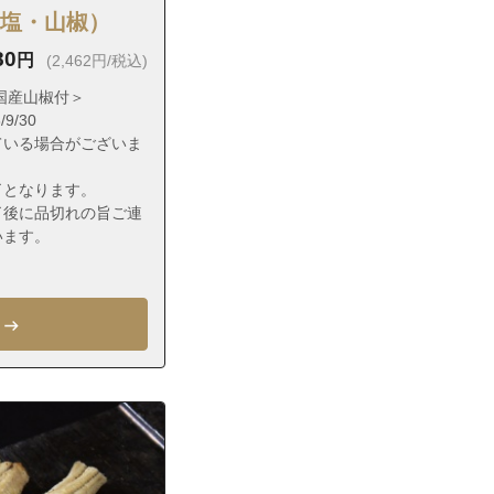
（塩・山椒）
80
円
(2,462円/税込)
国産山椒付＞
9/30
ている場合がございま
了となります。
了後に品切れの旨ご連
います。