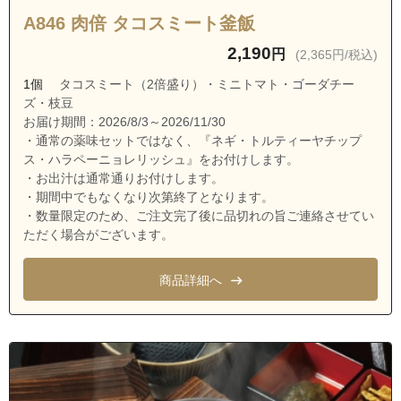
埼玉県富士見市上沢３丁目
A846 肉倍 タコスミート釜飯
埼玉県富士見市関沢１丁目
2,190
円
(2,365円/税込)
埼玉県富士見市関沢２丁目
1個
タコスミート（2倍盛り）・ミニトマト・ゴーダチー
埼玉県富士見市関沢３丁目
ズ・枝豆
埼玉県富士見市鶴瀬西２丁目
お届け期間：2026/8/3～2026/11/30
・通常の薬味セットではなく、『ネギ・トルティーヤチップ
埼玉県富士見市鶴瀬西３丁目
ス・ハラペーニョレリッシュ』をお付けします。
埼玉県富士見市鶴瀬東１丁目
・お出汁は通常通りお付けします。
・期間中でもなくなり次第終了となります。
埼玉県富士見市鶴瀬東２丁目
・数量限定のため、ご注文完了後に品切れの旨ご連絡させてい
埼玉県富士見市鶴馬
ただく場合がございます。
埼玉県富士見市西みずほ台３丁目
商品詳細へ
埼玉県富士見市羽沢２丁目
埼玉県富士見市渡戸２丁目
埼玉県富士見市渡戸３丁目
埼玉県入間郡三芳町北永井