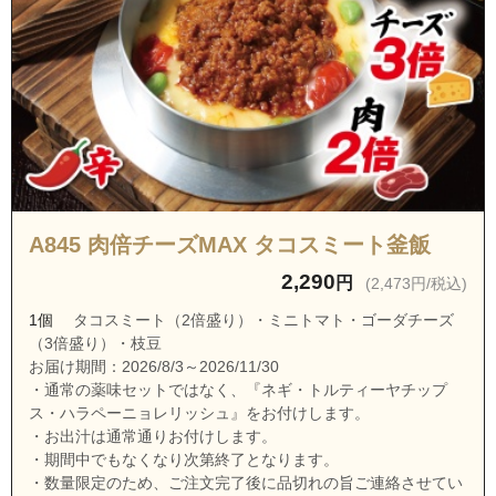
埼玉県ふじみ野市亀久保大野原
埼玉県ふじみ野市亀久保亀居
埼玉県ふじみ野市亀久保三角
埼玉県ふじみ野市桜ケ丘１丁目
埼玉県ふじみ野市桜ケ丘２丁目
埼玉県ふじみ野市桜ケ丘３丁目
埼玉県ふじみ野市鶴ケ岡１丁目
A845 肉倍チーズMAX タコスミート釜飯
埼玉県ふじみ野市鶴ケ岡２丁目
2,290
円
(2,473円/税込)
埼玉県ふじみ野市鶴ケ岡３丁目
1個
タコスミート（2倍盛り）・ミニトマト・ゴーダチーズ
埼玉県ふじみ野市鶴ケ岡４丁目
（3倍盛り）・枝豆
埼玉県ふじみ野市鶴ケ岡５丁目
お届け期間：2026/8/3～2026/11/30
・通常の薬味セットではなく、『ネギ・トルティーヤチップ
埼玉県ふじみ野市鶴ケ舞１丁目
ス・ハラペーニョレリッシュ』をお付けします。
埼玉県ふじみ野市鶴ケ舞２丁目
・お出汁は通常通りお付けします。
・期間中でもなくなり次第終了となります。
埼玉県ふじみ野市鶴ケ舞３丁目
・数量限定のため、ご注文完了後に品切れの旨ご連絡させてい