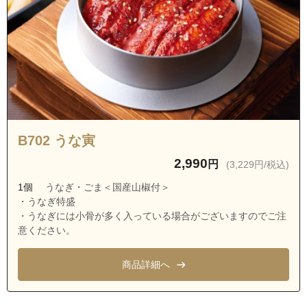
埼玉県ふじみ野市谷田２丁目
埼玉県さいたま市西区飯田新田
埼玉県さいたま市西区植田谷本村新田
埼玉県さいたま市西区塚本
埼玉県さいたま市西区塚本町１丁目
埼玉県さいたま市西区塚本町２丁目
埼玉県さいたま市西区塚本町３丁目
B702 うな寅
埼玉県さいたま市西区湯木町１丁目
2,990
円
(3,229円/税込)
埼玉県さいたま市西区湯木町２丁目
1個
うなぎ・ごま＜国産山椒付＞
埼玉県川越市上松原
・うなぎ特盛
・うなぎには小骨が多く入っている場合がございますのでご注
埼玉県川越市下赤坂
意ください。
埼玉県川越市中福
商品詳細へ