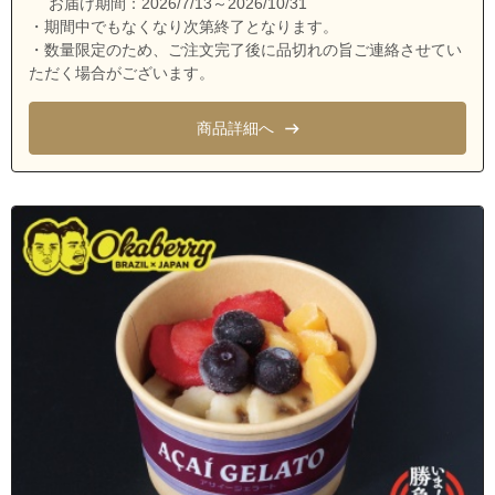
お届け期間：2026/7/13～2026/10/31
埼玉県ふじみ野市川崎２丁目
・期間中でもなくなり次第終了となります。
埼玉県ふじみ野市北野２丁目
・数量限定のため、ご注文完了後に品切れの旨ご連絡させてい
ただく場合がございます。
埼玉県ふじみ野市清見１丁目
埼玉県ふじみ野市清見２丁目
商品詳細へ
埼玉県ふじみ野市清見３丁目
埼玉県ふじみ野市清見４丁目
埼玉県ふじみ野市新駒林４丁目
埼玉県ふじみ野市滝１丁目
埼玉県ふじみ野市滝２丁目
埼玉県ふじみ野市滝３丁目
埼玉県ふじみ野市築地１丁目
埼玉県ふじみ野市築地２丁目
埼玉県ふじみ野市築地３丁目
埼玉県ふじみ野市仲１丁目