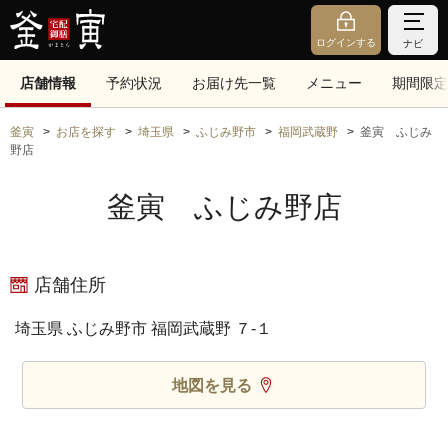
ログインする
ナビ
店舗情報
予約状況
お届け先一覧
メニュー
期間限定
釜寅
お店を探す
埼玉県
ふじみ野市
福岡武蔵野
釜寅 ふじみ
野店
釜寅 ふじみ野店
店舗住所
埼玉県 ふじみ野市 福岡武蔵野 ７‐１
地図を見る