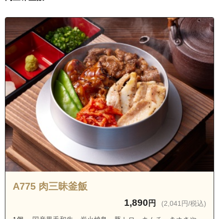
埼玉県ふじみ野市本新田
埼玉県ふじみ野市元福岡１丁目
埼玉県ふじみ野市元福岡２丁目
埼玉県ふじみ野市元福岡３丁目
埼玉県川越市稲荷町
埼玉県川越市今泉
埼玉県川越市萱沼
埼玉県川越市久下戸
埼玉県川越市熊野町
埼玉県川越市渋井
埼玉県川越市清水町
埼玉県川越市下新河岸
A775 肉三昧釜飯
埼玉県川越市下松原
1,890
円
(2,041円/税込)
埼玉県川越市砂久保