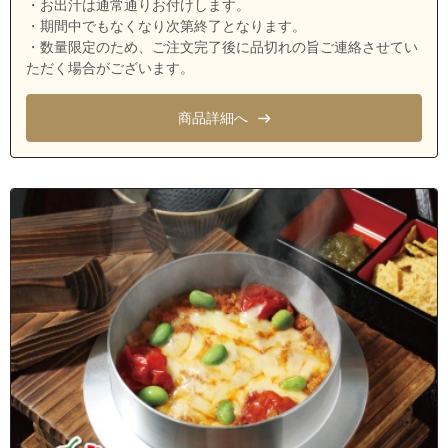
・お出汁は通常通りお付けします。
埼玉県ふじみ野市上ノ原１丁目
・期間中でもなくなり次第終了となります。
埼玉県ふじみ野市大原１丁目
・数量限定のため、ご注文完了後に品切れの旨ご連絡させてい
ただく場合がございます。
埼玉県ふじみ野市霞ケ丘１丁目
埼玉県ふじみ野市霞ケ丘２丁目
商品詳細へ
埼玉県ふじみ野市霞ケ丘３丁目
埼玉県ふじみ野市上福岡１丁目
埼玉県ふじみ野市上福岡２丁目
埼玉県ふじみ野市上福岡３丁目
埼玉県ふじみ野市上福岡４丁目
埼玉県ふじみ野市上福岡５丁目
埼玉県ふじみ野市上福岡６丁目
埼玉県ふじみ野市北野１丁目
埼玉県ふじみ野市駒西１丁目
埼玉県ふじみ野市駒西２丁目