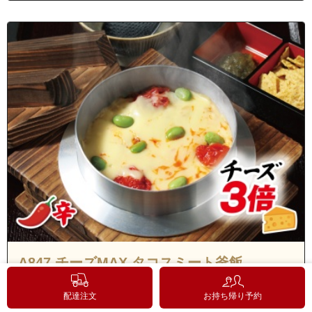
A847 チーズMAX タコスミート釜飯
1,890
円
(2,041円/税込)
配達注文
お持ち帰り予約
1個
タコスミート・ミニトマト・ゴーダチーズ（3倍盛