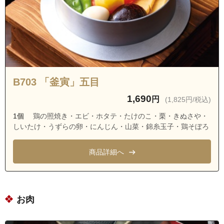
B703 「釜寅」五目
1,690
円
(1,825円/税込)
1個
鶏の照焼き・エビ・ホタテ・たけのこ・栗・きぬさや・
しいたけ・うずらの卵・にんじん・山菜・錦糸玉子・鶏そぼろ
商品詳細へ
お肉