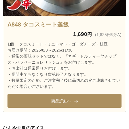
埼玉県ふじみ野市駒西３丁目
埼玉県ふじみ野市新駒林１丁目
埼玉県ふじみ野市新駒林２丁目
A848 タコスミート釜飯
埼玉県ふじみ野市新駒林３丁目
1,690
円
(1,825円/税込)
埼玉県ふじみ野市新田１丁目
1個
タコスミート・ミニトマト・ゴーダチーズ・枝豆
埼玉県ふじみ野市新田２丁目
お届け期間：2026/8/3～2026/11/30
・通常の薬味セットではなく、『ネギ・トルティーヤチップ
埼玉県ふじみ野市西１丁目
ス・ハラペーニョレリッシュ』をお付けします。
埼玉県ふじみ野市西２丁目
・お出汁は通常通りお付けします。
・期間中でもなくなり次第終了となります。
埼玉県ふじみ野市西原１丁目
・数量限定のため、ご注文完了後に品切れの旨ご連絡させてい
埼玉県ふじみ野市福岡中央１丁目
ただく場合がございます。
埼玉県ふじみ野市福岡中央２丁目
商品詳細へ
埼玉県ふじみ野市福岡武蔵野
埼玉県ふじみ野市富士見台
埼玉県ふじみ野市松山１丁目
ひんやり夏のアイス