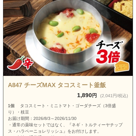
埼玉県入間郡三芳町藤久保
埼玉県入間郡三芳町みよし台
埼玉県富士見市ふじみ野西１丁目
埼玉県富士見市ふじみ野西２丁目
埼玉県富士見市ふじみ野西３丁目
埼玉県富士見市ふじみ野西４丁目
埼玉県富士見市ふじみ野東１丁目
埼玉県富士見市ふじみ野東２丁目
埼玉県富士見市ふじみ野東３丁目
A847 チーズMAX タコスミート釜飯
埼玉県富士見市ふじみ野東４丁目
1,890
円
(2,041円/税込)
埼玉県富士見市勝瀬
1個
タコスミート・ミニトマト・ゴーダチーズ（3倍盛
埼玉県ふじみ野市上野台１丁目
り）・枝豆
埼玉県ふじみ野市上野台２丁目
お届け期間：2026/8/3～2026/11/30
・通常の薬味セットではなく、『ネギ・トルティーヤチップ
埼玉県ふじみ野市上野台３丁目
ス・ハラペーニョレリッシュ』をお付けします。