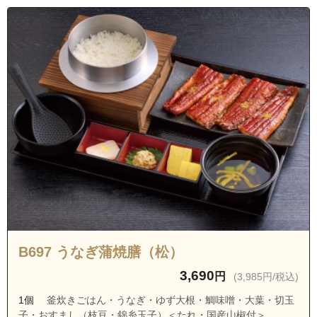
B697 うなぎ蒲焼膳（松）
3,690
円
(3,985円/税込)
1個
釜炊きごはん・うなぎ・ゆず大根・鯛味噌・大葉・切玉
子・おすまし（枝豆・錦糸玉子）＜たれ・国産山椒付＞