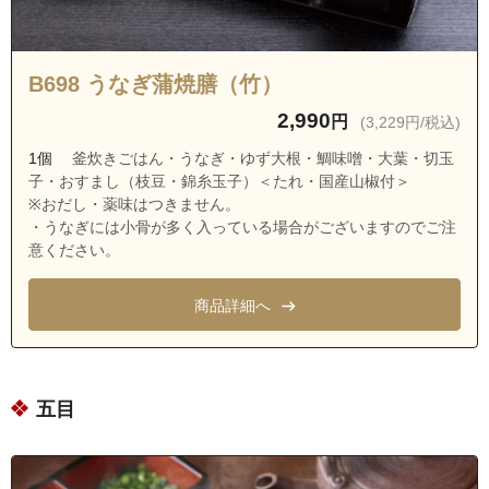
B698 うなぎ蒲焼膳（竹）
2,990
円
(3,229円/税込)
1個
釜炊きごはん・うなぎ・ゆず大根・鯛味噌・大葉・切玉
子・おすまし（枝豆・錦糸玉子）＜たれ・国産山椒付＞
※おだし・薬味はつきません。
・うなぎには小骨が多く入っている場合がございますのでご注
意ください。
商品詳細へ
五目