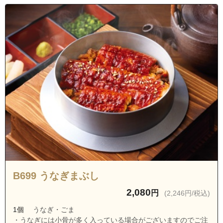
B699 うなぎまぶし
2,080
円
(2,246円/税込)
1個
うなぎ・ごま
・うなぎには小骨が多く入っている場合がございますのでご注