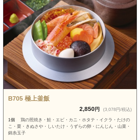
B705 極上釜飯
2,850
円
(3,078円/税込)
1個
鶏の照焼き・鮭・エビ・カニ・ホタテ・イクラ・たけの
こ・栗・きぬさや・しいたけ・うずらの卵・にんじん・山菜・
錦糸玉子