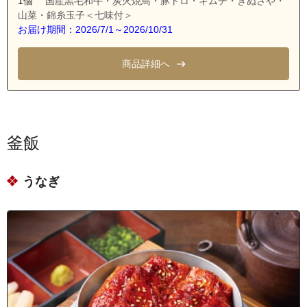
1個
国産黒毛和牛・炭火焼鳥・豚トロ・キムチ・きぬさや・
埼玉県川越市砂新田５丁目
山菜・錦糸玉子＜七味付＞
埼玉県川越市砂新田６丁目
お届け期間：2026/7/1～2026/10/31
埼玉県川越市砂新田
商品詳細へ
埼玉県川越市諏訪町
埼玉県川越市寺尾
埼玉県川越市藤間
埼玉県川越市藤原町
釜飯
埼玉県川越市古市場
埼玉県富士見市東大久保
うなぎ
埼玉県ふじみ野市駒林
埼玉県ふじみ野市水宮
埼玉県ふじみ野市福岡
埼玉県ふじみ野市福岡新田
埼玉県ふじみ野市谷田１丁目