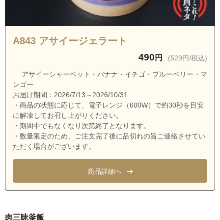
埼玉県ふじみ野市仲２丁目
埼玉県ふじみ野市仲３丁目
埼玉県ふじみ野市中ノ島１丁目
A843 アサイージェラート
埼玉県ふじみ野市中福岡
490
円
(529円/税込)
埼玉県ふじみ野市中丸１丁目
アサイーシャーベット・バナナ・イチゴ・ブルーベリー・マ
埼玉県ふじみ野市中丸２丁目
ンゴー
お届け期間：2026/7/13～2026/10/31
埼玉県ふじみ野市長宮１丁目
・商品の状態に応じて、電子レンジ（600W）で約30秒を目安
埼玉県ふじみ野市長宮２丁目
に解凍してお召し上がりください。
・期間中でもなくなり次第終了となります。
埼玉県ふじみ野市西原２丁目
・数量限定のため、ご注文完了後に品切れの旨ご連絡させてい
埼玉県ふじみ野市花ノ木１丁目
ただく場合がございます。
埼玉県ふじみ野市花ノ木２丁目
商品詳細へ
埼玉県ふじみ野市福岡１丁目
埼玉県ふじみ野市福岡２丁目
埼玉県ふじみ野市福岡３丁目
肉三昧釜飯