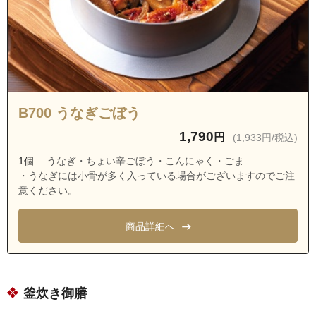
B700 うなぎごぼう
1,790
円
(1,933円/税込)
1個
うなぎ・ちょい辛ごぼう・こんにゃく・ごま
・うなぎには小骨が多く入っている場合がございますのでご注
意ください。
商品詳細へ
釜炊き御膳