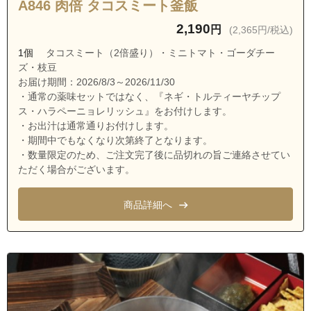
A846 肉倍 タコスミート釜飯
茨城県牛久市栄町５丁目
2,190
円
(2,365円/税込)
茨城県牛久市栄町６丁目
1個
タコスミート（2倍盛り）・ミニトマト・ゴーダチー
茨城県牛久市中央１丁目
ズ・枝豆
茨城県牛久市中央２丁目
お届け期間：2026/8/3～2026/11/30
・通常の薬味セットではなく、『ネギ・トルティーヤチップ
茨城県牛久市中央３丁目
ス・ハラペーニョレリッシュ』をお付けします。
茨城県牛久市中央４丁目
・お出汁は通常通りお付けします。
・期間中でもなくなり次第終了となります。
茨城県牛久市中央５丁目
・数量限定のため、ご注文完了後に品切れの旨ご連絡させてい
茨城県牛久市刈谷町１丁目
ただく場合がございます。
茨城県牛久市刈谷町２丁目
商品詳細へ
茨城県牛久市刈谷町３丁目
茨城県牛久市刈谷町４丁目
茨城県牛久市刈谷町５丁目
茨城県牛久市田宮町
茨城県牛久市田宮２丁目