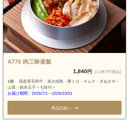
茨城県龍ケ崎市松葉３丁目
茨城県龍ケ崎市松葉４丁目
茨城県龍ケ崎市松葉５丁目
茨城県龍ケ崎市松葉６丁目
茨城県龍ケ崎市小柴１丁目
茨城県龍ケ崎市小柴２丁目
茨城県龍ケ崎市小柴３丁目
A775 肉三昧釜飯
茨城県龍ケ崎市小柴４丁目
1,840
円
(1,987円/税込)
茨城県龍ケ崎市小柴５丁目
1個
国産黒毛和牛・炭火焼鳥・豚トロ・キムチ・きぬさや・
山菜・錦糸玉子＜七味付＞
茨城県龍ケ崎市稲荷新田町
お届け期間：2026/7/1～2026/10/31
茨城県龍ケ崎市入地町
茨城県龍ケ崎市南中島町
商品詳細へ
茨城県龍ケ崎市川崎町
茨城県龍ケ崎市薄倉町