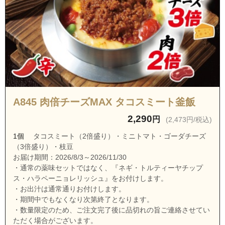
茨城県牛久市神谷２丁目
茨城県牛久市神谷３丁目
茨城県牛久市神谷４丁目
茨城県牛久市神谷５丁目
茨城県牛久市神谷６丁目
茨城県牛久市さくら台１丁目
A845 肉倍チーズMAX タコスミート釜飯
茨城県牛久市さくら台２丁目
2,290
円
(2,473円/税込)
茨城県牛久市さくら台３丁目
1個
タコスミート（2倍盛り）・ミニトマト・ゴーダチーズ
茨城県牛久市さくら台４丁目
（3倍盛り）・枝豆
茨城県牛久市牛久町
お届け期間：2026/8/3～2026/11/30
・通常の薬味セットではなく、『ネギ・トルティーヤチップ
茨城県牛久市南１丁目
ス・ハラペーニョレリッシュ』をお付けします。
茨城県牛久市南２丁目
・お出汁は通常通りお付けします。
・期間中でもなくなり次第終了となります。
茨城県牛久市南３丁目
・数量限定のため、ご注文完了後に品切れの旨ご連絡させてい
茨城県牛久市南４丁目
ただく場合がございます。