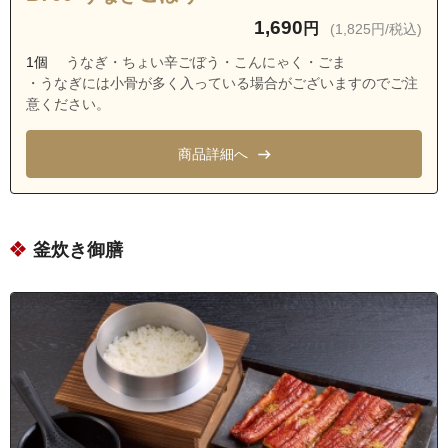
茨城県つくば市小茎
1,690
円
(1,825円/税込)
茨城県つくば市森の里
1個
うなぎ・ちょい辛ごぼう・こんにゃく・ごま
・うなぎには小骨が多く入っている場合がございますのでご注
茨城県つくば市明神
意ください。
茨城県つくば市六斗
茨城県つくば市稲荷原
商品詳細へ
茨城県つくば市西大井
茨城県つくば市九万坪
茨城県つくば市中山
釜炊き御膳
茨城県つくば市池向
茨城県つくば市桜が丘
茨城県つくば市稲荷川
茨城県つくば市北中島
茨城県つくば市市之台
茨城県つくば市高野台１丁目