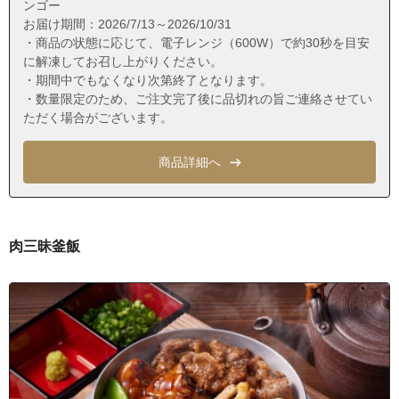
ンゴー
茨城県龍ケ崎市佐貫町
お届け期間：2026/7/13～2026/10/31
・商品の状態に応じて、電子レンジ（600W）で約30秒を目安
茨城県龍ケ崎市小通幸谷町
に解凍してお召し上がりください。
茨城県龍ケ崎市稗柄町
・期間中でもなくなり次第終了となります。
・数量限定のため、ご注文完了後に品切れの旨ご連絡させてい
茨城県龍ケ崎市若柴町
ただく場合がございます。
茨城県龍ケ崎市長山１丁目
茨城県龍ケ崎市長山２丁目
商品詳細へ
茨城県龍ケ崎市長山３丁目
茨城県龍ケ崎市長山４丁目
茨城県龍ケ崎市長山５丁目
肉三昧釜飯
茨城県龍ケ崎市長山６丁目
茨城県龍ケ崎市長山７丁目
茨城県龍ケ崎市長山８丁目
茨城県龍ケ崎市松葉１丁目
茨城県龍ケ崎市松葉２丁目