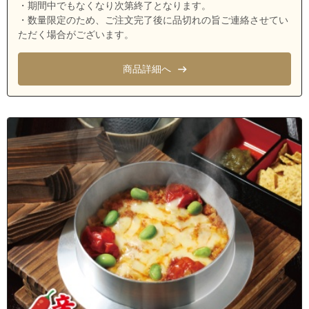
・期間中でもなくなり次第終了となります。
茨城県取手市宮和田
・数量限定のため、ご注文完了後に品切れの旨ご連絡させてい
ただく場合がございます。
茨城県取手市平野
茨城県取手市藤代南２丁目
商品詳細へ
茨城県取手市藤代南３丁目
茨城県取手市押切
茨城県取手市高須
茨城県取手市大留
茨城県取手市桜が丘１丁目
茨城県取手市桜が丘２丁目
茨城県取手市桜が丘３丁目
茨城県取手市桜が丘４丁目
茨城県土浦市荒川本郷
茨城県龍ケ崎市久保台１丁目
茨城県龍ケ崎市久保台２丁目