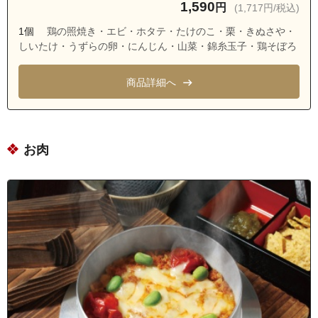
1,590
円
(1,717円/税込)
1個
鶏の照焼き・エビ・ホタテ・たけのこ・栗・きぬさや・
しいたけ・うずらの卵・にんじん・山菜・錦糸玉子・鶏そぼろ
商品詳細へ
お肉