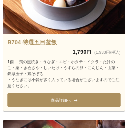
B704 特選五目釜飯
1,790
円
(1,933円/税込)
1個
鶏の照焼き・うなぎ・エビ・ホタテ・イクラ・たけの
こ・栗・きぬさや・しいたけ・うずらの卵・にんじん・山菜・
錦糸玉子・鶏そぼろ
・うなぎには小骨が多く入っている場合がございますのでご注
意ください。
商品詳細へ