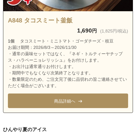
茨城県龍ケ崎市久保台３丁目
茨城県龍ケ崎市久保台４丁目
A848 タコスミート釜飯
茨城県龍ケ崎市中根台１丁目
1,690
円
(1,825円/税込)
茨城県龍ケ崎市中根台２丁目
1個
タコスミート・ミニトマト・ゴーダチーズ・枝豆
茨城県龍ケ崎市中根台３丁目
お届け期間：2026/8/3～2026/11/30
・通常の薬味セットではなく、『ネギ・トルティーヤチップ
茨城県龍ケ崎市中根台４丁目
ス・ハラペーニョレリッシュ』をお付けします。
茨城県龍ケ崎市中根台５丁目
・お出汁は通常通りお付けします。
・期間中でもなくなり次第終了となります。
茨城県龍ケ崎市平台１丁目
・数量限定のため、ご注文完了後に品切れの旨ご連絡させてい
茨城県龍ケ崎市平台２丁目
ただく場合がございます。
茨城県龍ケ崎市平台３丁目
商品詳細へ
茨城県龍ケ崎市平台４丁目
茨城県龍ケ崎市平台５丁目
茨城県龍ケ崎市馴馬町
ひんやり夏のアイス
茨城県龍ケ崎市川原代町