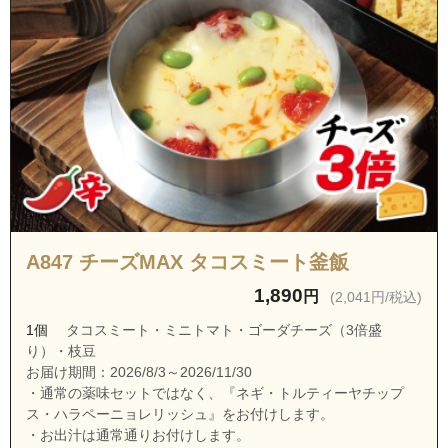
茨城県牛久市田宮３丁目
茨城県牛久市島田町
茨城県牛久市正直町
茨城県牛久市小坂町
茨城県牛久市福田町
茨城県牛久市久野町
茨城県取手市双葉１丁目
茨城県取手市双葉２丁目
A847 チーズMAX タコスミート釜飯
茨城県取手市双葉３丁目
1,890
円
(2,041円/税込)
茨城県取手市新川
1個
タコスミート・ミニトマト・ゴーダチーズ（3倍盛
茨城県取手市大曲
り）・枝豆
茨城県取手市萱場
お届け期間：2026/8/3～2026/11/30
・通常の薬味セットではなく、『ネギ・トルティーヤチップ
茨城県取手市下萱場
ス・ハラペーニョレリッシュ』をお付けします。
・お出汁は通常通りお付けします。
茨城県取手市上萱場