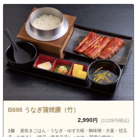
B698 うなぎ蒲焼膳（竹）
2,990
円
(3,229円/税込)
1個
釜炊きごはん・うなぎ・ゆず大根・鯛味噌・大葉・切玉
子・おすまし（枝豆・錦糸玉子）＜たれ・国産山椒付＞