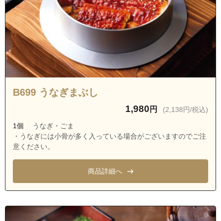
茨城県龍ケ崎市城ノ内４丁目
茨城県龍ケ崎市城ノ内５丁目
茨城県龍ケ崎市大塚町
茨城県龍ケ崎市向陽台１丁目
茨城県龍ケ崎市向陽台２丁目
茨城県龍ケ崎市向陽台３丁目
B699 うなぎまぶし
茨城県龍ケ崎市向陽台４丁目
1,980
円
(2,138円/税込)
茨城県龍ケ崎市向陽台５丁目
1個
うなぎ・ごま
茨城県龍ケ崎市松ケ丘１丁目
・うなぎには小骨が多く入っている場合がございますのでご注
意ください。
茨城県龍ケ崎市松ケ丘２丁目
茨城県龍ケ崎市松ケ丘３丁目
商品詳細へ
茨城県龍ケ崎市松ケ丘４丁目
茨城県龍ケ崎市中里１丁目
茨城県龍ケ崎市中里２丁目