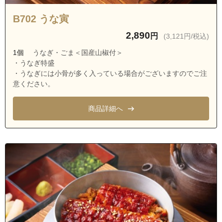
茨城県龍ケ崎市愛戸町
B702 うな寅
茨城県龍ケ崎市出し山町
2,890
円
(3,121円/税込)
茨城県龍ケ崎市白羽１丁目
1個
うなぎ・ごま＜国産山椒付＞
茨城県龍ケ崎市白羽２丁目
・うなぎ特盛
茨城県龍ケ崎市白羽３丁目
・うなぎには小骨が多く入っている場合がございますのでご注
意ください。
茨城県龍ケ崎市白羽４丁目
茨城県龍ケ崎市八代町
商品詳細へ
茨城県龍ケ崎市羽原町
茨城県龍ケ崎市平畑
茨城県龍ケ崎市奈戸岡
茨城県龍ケ崎市別所町
茨城県龍ケ崎市城ノ内１丁目
茨城県龍ケ崎市城ノ内２丁目
茨城県龍ケ崎市城ノ内３丁目