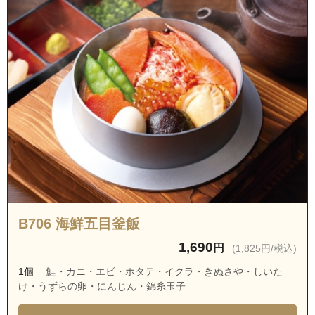
B706 海鮮五目釜飯
1,690
円
(1,825円/税込)
1個
鮭・カニ・エビ・ホタテ・イクラ・きぬさや・しいた
け・うずらの卵・にんじん・錦糸玉子