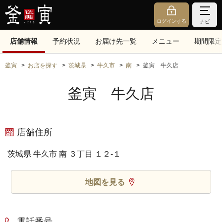
ログインする
ナビ
店舗情報
予約状況
お届け先一覧
メニュー
期間限定
釜寅
お店を探す
茨城県
牛久市
南
釜寅 牛久店
釜寅 牛久店
店舗住所
茨城県 牛久市 南 ３丁目 １２‐１
地図を見る
電話番号