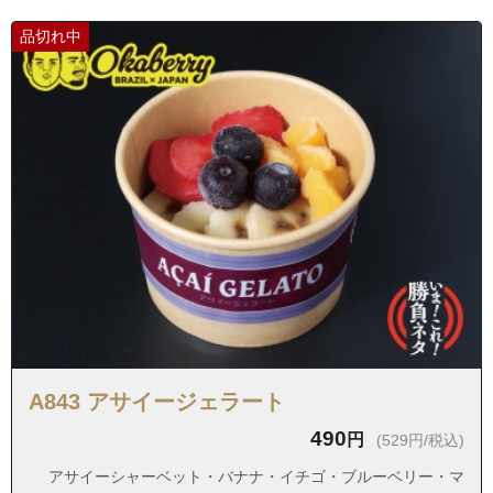
茨城県龍ケ崎市門倉新田町
品切れ中
茨城県龍ケ崎市馴柴町
茨城県龍ケ崎市横町
茨城県龍ケ崎市上町
茨城県龍ケ崎市水門
茨城県龍ケ崎市長沖新田町
茨城県龍ケ崎市姫宮町
茨城県龍ケ崎市米町
茨城県龍ケ崎市大留町
茨城県龍ケ崎市高須町
茨城県龍ケ崎市佐貫１丁目
A843 アサイージェラート
茨城県龍ケ崎市佐貫２丁目
490
円
(529円/税込)
茨城県龍ケ崎市佐貫３丁目
アサイーシャーベット・バナナ・イチゴ・ブルーベリー・マ
茨城県龍ケ崎市佐貫４丁目