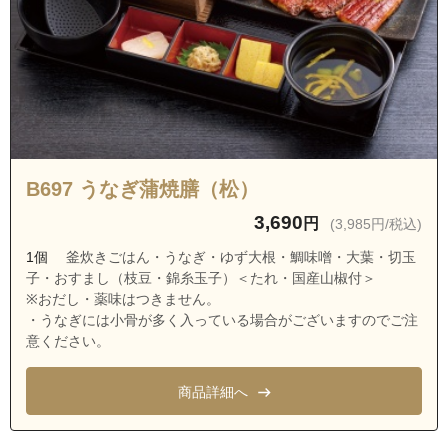
茨城県つくば市高野台２丁目
茨城県つくば市高野台３丁目
茨城県つくば市下横場
茨城県つくば市鷹野原
茨城県稲敷郡阿見町実穀
茨城県稲敷郡阿見町上長
B697 うなぎ蒲焼膳（松）
茨城県稲敷郡阿見町福田
3,690
円
(3,985円/税込)
茨城県稲敷郡阿見町小池
1個
釜炊きごはん・うなぎ・ゆず大根・鯛味噌・大葉・切玉
子・おすまし（枝豆・錦糸玉子）＜たれ・国産山椒付＞
※おだし・薬味はつきません。
・うなぎには小骨が多く入っている場合がございますのでご注
意ください。
商品詳細へ