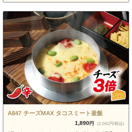
A847 チーズMAX タコスミート釜飯
1,890
円
(2,041円/税込)