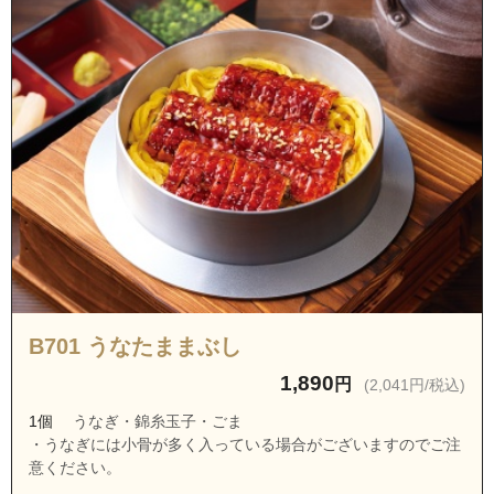
茨城県龍ケ崎市中里３丁目
茨城県龍ケ崎市藤ケ丘１丁目
茨城県龍ケ崎市藤ケ丘２丁目
茨城県龍ケ崎市藤ケ丘３丁目
茨城県龍ケ崎市藤ケ丘４丁目
茨城県龍ケ崎市藤ケ丘５丁目
茨城県龍ケ崎市藤ケ丘６丁目
茨城県龍ケ崎市藤ケ丘７丁目
茨城県龍ケ崎市貝原塚町
茨城県龍ケ崎市泉町
B701 うなたままぶし
茨城県つくば市池の台
1,890
円
(2,041円/税込)
茨城県つくば市牧園
1個
うなぎ・錦糸玉子・ごま
茨城県つくば市樋の沢
・うなぎには小骨が多く入っている場合がございますのでご注
意ください。
茨城県つくば市大井