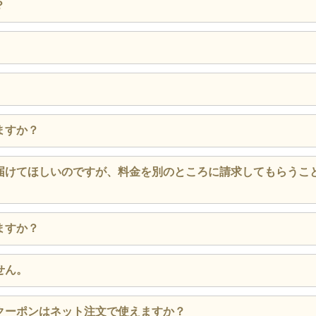
閉じる
法、条件等についてはNTT ドコモサイトをご覧ください。詳
？
済は、一部店舗で利用できない場合がございます。
済は、外部サービスで決済が完了した後、注文完了画面が表示されたら
yをご利用いただくと、すでにAmazonアカウントに登録されてい
します。
ーにお買い物ができます。Amazon Payでお客様の安心・安
このサイトに戻って注文完了画面が表示されたら、ご注文が完了します
ご注文の場合（ゲスト注文）は、代金引換でのお支払いはできません。
。
はできません。そのため内容に変更がある場合、再注文をお願いしてい
キャッシュレス決済でのお支払いをお願いしております。
yで決済し、このサイトに戻って注文完了画面が表示されたら、ご注文が完了
文の場合】
閉じる
はできません。そのため内容に変更がある場合、再注文をお願いしてい
利用についてはサービスサイトをご覧ください。詳しくは
こちら
か
ますか？
します。
閉じる
マホひとつでカンタン・スマートにお支払いができるアプリです。
りますので、直接店舗までお電話でお問い合わせください。
ト券
します。
届けてほしいのですが、料金を別のところに請求してもらうこ
スや請求書のお支払いなどにもご使用いただけます。
便利な
銀のさらギフト券
もご検討ください。
済し、このサイトに戻って注文完了画面が表示されたら、ご注文が完了します
（取扱店のみ）
はできません。そのため内容に変更がある場合、再注文をお願いしてい
済し、このサイトに戻って注文完了画面が表示されたら、ご注文が完了しま
届け時）
りますので、直接店舗までお電話でお問い合わせください。
閉じる
ますか？
はできません。そのため内容に変更がある場合、再注文をお願いしてい
便利な
銀のさらギフト券
もご検討ください。
閉じる
閉じる
能です。「注文情報を入力する」ページで領収証の有無が選択
閉じる
せん。
閉じる
閉じる
や注意点などは
こちら
をご覧ください。
クーポンはネット注文で使えますか？