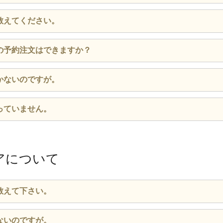
ます。
日時を指定する」ページでご指定できます。通常期間ではご注
教えてください。
閉じる
っております。
は店舗により異なりますので、各店舗の店舗情報ページをご確
の予約注文はできますか？
閉じる
ちら
から検索できます。
ット注文の受付時間を延長しております。
かないのですが。
閉じる
帯：7:00～店舗営業開始時間
：店舗営業終了時間～24:00
状況、あるいは天候やその他事情によって配達が遅れる場合が
っていません。
、直接店舗までお電話でお問い合わせください。店舗情報ペー
翌日以降のご予約のみ承っております。
諸事情により、営業時間外の予約注文を停止する場合がございます。
しますので、お手数をお掛けしますが、直接店舗までお電話で
キャンセル操作はできませんのでご注意ください。
ージは、
こちら
から検索できます。
アについて
閉じる
閉じる
閉じる
教えて下さい。
、
こちら
からご住所を指定してご確認ください。
ないのですが。