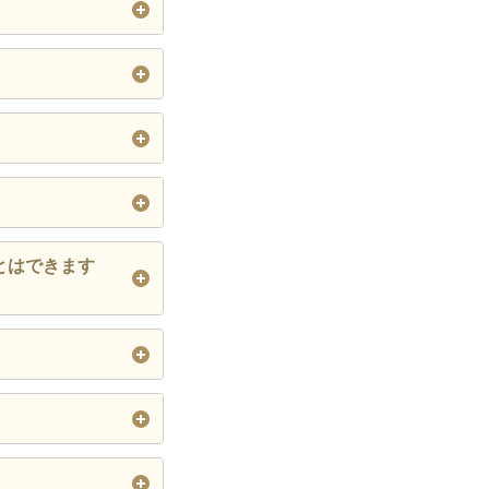
しくは
こちら
から
、ご注文が完了しま
るお支払い情報を利
全・簡単なお買い物
。
株主ご優待券・銀の
ます。
します。
ます。
らご確認くださ
街のお店をはじ
とはできます
。
ます。
す。
ます。
できます。