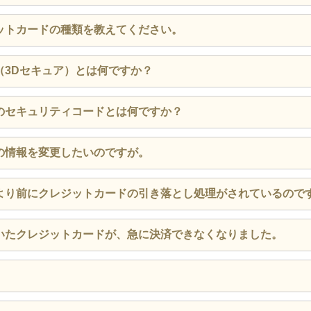
閉じる
8%)対象商品です。
ットカードの種類を教えてください。
式アプリからご注文の場合​】
閉じる
可能です。
ービス（3Dセキュア）対応クレジットカードがご利用いただ
（3Dセキュア）とは何ですか？
ト券
（3Dセキュア）とは、インターネット上でクレジットカード
のセキュリティコードとは何ですか？
会社が推奨する本人認証サービスです。
（取扱店のみ）
キュアのパスワードが必要となりますので、未登録の場合は事
届け時）
の背面（3桁）もしくは前面（4桁）に記載されている数字が
の情報を変更したいのですが。
録をお願いいたします。
XPRESS
ス決済（取扱店のみ）
らも確認することができます。
払い方法の選択画面で変更することができます。
ドが分からない場合は、クレジットカード発行元にお問い合わせくださ
より前にクレジットカードの引き落とし処理がされているので
閉じる
閉じる
閉じる
閉じる
ットカード決済が完了するため、商品のお受け取りより前にお
いたクレジットカードが、急に決済できなくなりました。
 Pay（公式サイトのみ）
場合があります。
トカード会社までお問い合わせください。
ービス（3Dセキュア）対応のクレジットカード
閉じる
ットカード