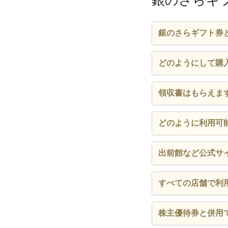
銀のさらギ
合に選択いただけ
※ご注文の変更・キ
詳しくは
こちら
か
銀のさらギフト券
※配達員は到着後、
※配達員は指定の場
全国の銀のさら・
どのようにして購
過去13ヶ月以内
領収書はもらえま
購入いただけます
ご注文実積のない
発送手続き完了後
どのように利用可
日後の深夜0時よ
お支払い方法は、
公式サイト・公式
出前館など公式サ
※年末年始は販売・
お電話からご注文
※注文完了後の変更
商品をお受取りの
ご利用いただけま
すべての店舗で利
銀のさら・釜寅・
株主優待券と併用