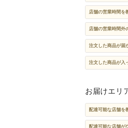
刻みで承っており
ご注文時「お届け
店舗の営業時間を
までのご予約を承
営業時間や定休日
店舗の営業時間外
情報ページは、
こ
一部店舗でのみネ
注文した商品が届
朝の受付延長時間
夜の受付延長時間帯
店舗や道路の混雑
注文した商品が入
をお掛けしますが
※夜の延長時間帯は
検索できます。
※システムの更新や
店舗にて対応いた
※注文情報の修正・
さい。店舗情報ペ
お届けエリ
配達可能な店舗を
配達可能な店舗は
配達可能な店舗が