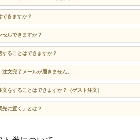
閉じる
できる旨が記載してあるものはネット注文でもご利用できます
はできますか？
お渡しください。）
から変更できます。
ンセルできますか？
閉じる
をご希望の場合は直接店舗までお電話にてお問い合わせくださ
場合によっては対応いたしかねますことをご了承ください。
からキャンセルできます。
認することはできますか？
ンセルをご希望の場合は直接店舗までお電話にてお問い合わせ
更（氏名・住所・電話番号）
すが、場合によっては対応いたしかねますことをご了承くださ
登録のメールアドレス宛へご注文内容をお送りいたします。
当日の時間変更
、注文完了メールが届きません。
こちら
から確認することができます。
当日のキャンセル
ずに注文（ゲスト注文）の場合
ルアドレスに間違いが無いかご確認ください。
ずに注文（ゲスト注文）の場合
注文をすることはできますか？（ゲスト注文）
閉じる
している場合は、「rexnet.jp」のドメインを受信可能にし
閉じる
閉じる
迷惑メール扱いとなり所定のフォルダに格納されている、または、ご利
関先に置く」とは？
惑メールと認識され、ブロックされている場合もございます。
登録をせずに注文へ進む」をクリックしてください。
せず、お客様の指定の場所に商品を置いて立ち去るサービスで
サービス（デリポイント・クーポン等）の利用ができません。
閉じる
が必要なクーポン券や銀のさらギフト券・株主ご優待券のご利
シュレス決済の他、株主ご優待券・銀のさらギフト券をご利用いただけ