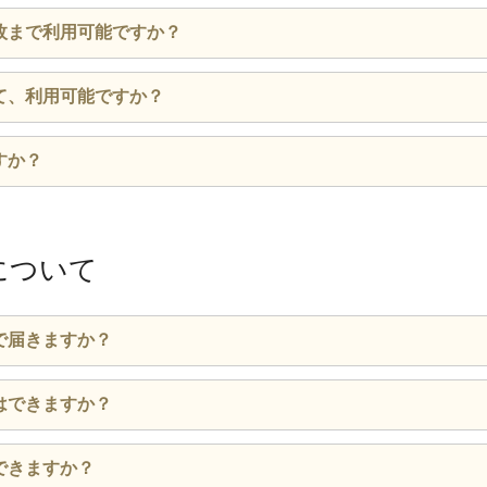
閉じる
枚まで利用可能ですか？
閉じる
だけます。
て、利用可能ですか？
閉じる
すが、釣銭はお出しできません。
すか？
閉じる
か月後の月末までです。有効期限内のお届けおよびテイクアウ
について
閉じる
で届きますか？
時間は混雑状況等の事情により異なります。
はできますか？
最短のお届け時間が表示されますのでご確認ください。
日時を指定する」ページでご指定出来ます。通常期間では配達
できますか？
閉じる