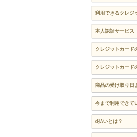
※全商品が軽減税率(
利用できるクレジ
【公式サイト・公
以下のお支払いが
以下の本人認証サ
本人認証サービス
株主ご優待券
VISA
銀のさらギフ
本人認証サービス
クレジットカード
Mastercard
行うためにカード
デリポイント
JCB
購入時には3Dセ
代金引換（お
クレジットカード
クレジットカード
のサイトよりご登
AMERICAN E
です。
キャッシュレ
詳しくは
こちら
か
Diners Club
ご注文時に、お支
※セキュリティコー
商品の受け取り日
d払い
au PAY
ご注文時にクレジ
今まで利用できて
Amazon
金が引落とされる
PayPay
ご利用のクレジッ
d払いとは？
本人認証サ
一部のデビ