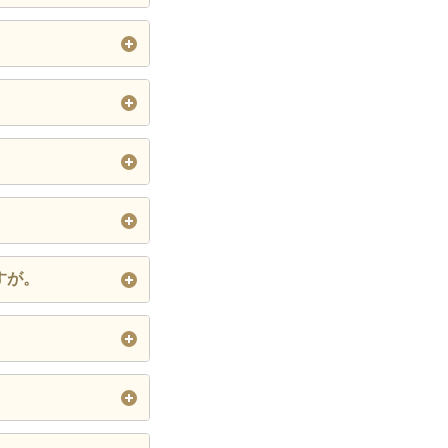
けます。
決済をより安全に
前に各カード会社
セキュリティコード
い。
すが。
客様の口座から代