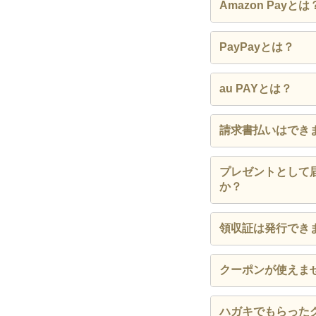
ｄ払いのご利用方
Amazon Payとは
ご確認ください。
※キャッシュレス決
※キャッシュレス決
Amazon Pa
※外部サイトへ移動
PayPayとは？
す。
用してスピーディ
※d払いで決済し、
※会員登録をせずに
をサポートします
※注文完了後の変更
au PAYとは？
さら ギフト券・
※Amazon Pa
【お電話からご注
※注文完了後の変更
au PAYのご
請求書払いはでき
※外部サイトへ移動
い。
株主ご優待券
PayPayはス
店舗によって異な
銀のさらギフ
※外部サイトへ移動
プレゼントとして
め、ネットサービ
またプレゼントに
か？
※au PAYで決
デリポイント
※注文完了後の変更
※PayPayで決
代金引換（お
店舗によって異な
領収証は発行でき
※注文完了後の変更
またプレゼントに
領収証の発行は可
クーポンが使えま
クーポンの使い方
ハガキでもらった