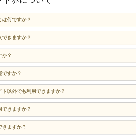
フト券について
ます。
ャンセルをご希望の場合は、店舗までお電話でお問い合わせください。
らも確認することができます。
とは何ですか？
インターフォンもしくはドア越しに到着報告及び、商品の置き場所の確
閉じる
所に商品を置いた後立ち去りますので、すみやかに商品をお受け取りく
釜寅・すし上等で、ご利用いただけるギフト券です。
入できますか？
閉じる
閉じる
に「銀のさら・釜寅・すし上等」でのご注文実積のあるお客様
すか？
。
場合は、「銀のさら・釜寅・すし上等」でご注文頂き、商品を
に、銀のさらギフト券注文履歴から領収書をダウンロードいた
能ですか？
り、銀のさら ギフト券のご購入が可能になります。
クレジットカード・一部のデビットカードのみです。
閉じる
アプリの場合は、支払方法で銀のさらギフト券コードをご入力
イト以外でも利用できますか？
配達を中止しております。
の場合は、ご注文の際に、銀のさら ギフト券コードをお伝え
・キャンセルはできません。
際に、スタッフに銀のさらギフト券を必要枚数お渡しください
せん。
用できますか？
閉じる
閉じる
閉じる
すし上等の全店でご利用いただけます。
できますか？