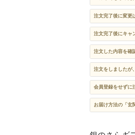
公式サイトで利用
注文完了後に変更
ーポンを配達員に
ログイン後
こちら
注文完了後にキャ
なお、以下の変更
応いたしますが、
ログイン後
こちら
注文した内容を確
なお、以下のキャ
お届け先の変
限り対応いたしま
ご注文完了後にご
商品受け取り
注文をしましたが
また、ログイン後
商品受け取り
会員登録をせ
ご登録されたメー
会員登録をせ
会員登録をせずに
ドメイン指定受信を
できます。
※注文完了メールが
お届け方法の「玄
こちら
プロバイダ側で迷
から「会員
配達員が手渡しを
※会員向けのお得な
ス決済かつ、回収
※支払方法はキャッ