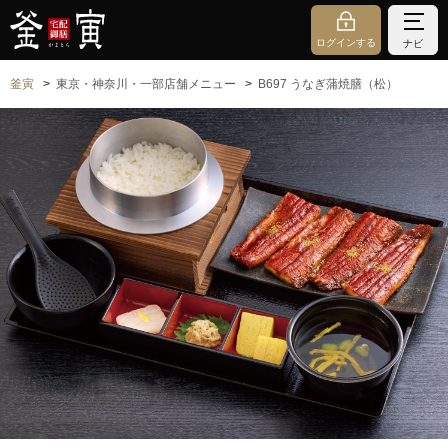
ログインする
ナビ
釜寅
東京・神奈川・一部店舗メニュー
B697 うなぎ蒲焼膳（松）