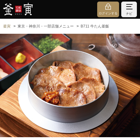
ログインする
ナビ
釜寅
東京・神奈川・一部店舗メニュー
B711 牛たん釜飯