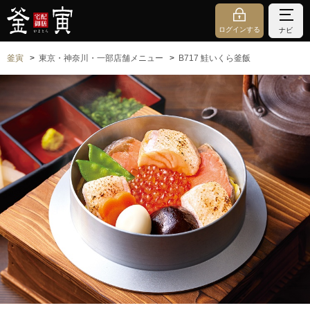
ログインする
ナビ
釜寅
東京・神奈川・一部店舗メニュー
B717 鮭いくら釜飯