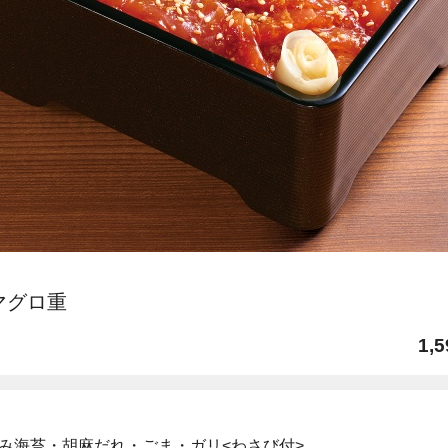
れマグロ重
1,5
み海苔・胡麻だれ・ごま・ガリ<わさび付>