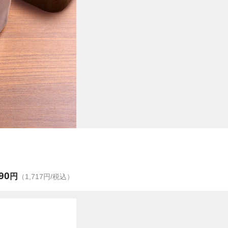
90
円
（1,717円/税込）