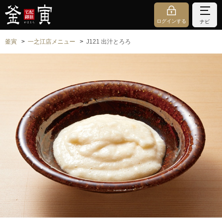
ログインする
ナビ
釜寅
一之江店メニュー
J121 出汁とろろ