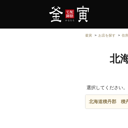
釜寅
お店を探す
住
北
選択してください。
北海道積丹郡 積