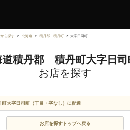
所から探す
北海道
積丹郡 積丹町
大字日司町
海道積丹郡 積丹町大字日司
お店を探す
丹町大字日司町（丁目・字なし）に配達
お店を探すトップへ戻る