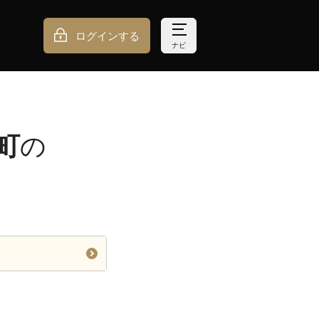
ログインする
ナビ
町
の