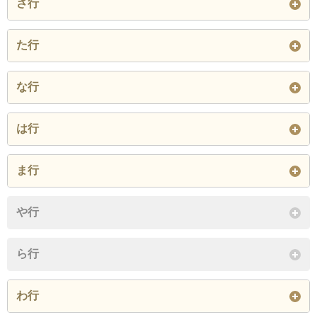
さ行
沖の町
小田島町
閉じる
大字昭和
栄町
下金沢町
た行
閉じる
下田町
城西町
城南町
大字角沢
大字飛田
大字鳥越
な行
末広町
住吉町
千門町
多門町
鉄砲町
十日町
大字仁間
中道町
沼田
は行
閉じる
常葉町
沼田町
大字萩野
大字福田
万場町
ま行
閉じる
閉じる
東谷地田町
桧町
堀端町
大字升形
大字松本
大字本合海
や行
本町
宮内町
ら行
閉じる
閉じる
わ行