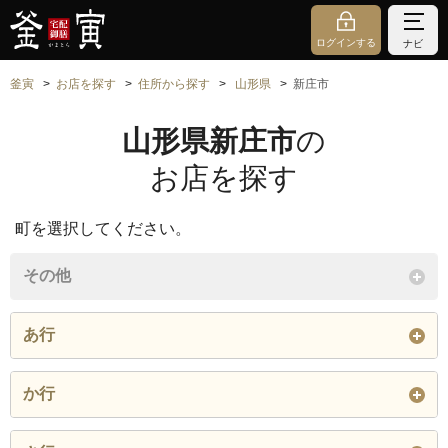
ログインする
ナビ
釜寅
お店を探す
住所から探す
山形県
新庄市
山形県新庄市
の
お店を探す
町を選択してください。
その他
あ行
新町
石川町
五日町
か行
大字泉田
大手町
大町
金沢
上金沢町
北町