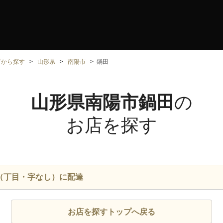
所から探す
山形県
南陽市
鍋田
山形県南陽市鍋田
の
お店を探す
（丁目・字なし）に配達
お店を探すトップへ戻る