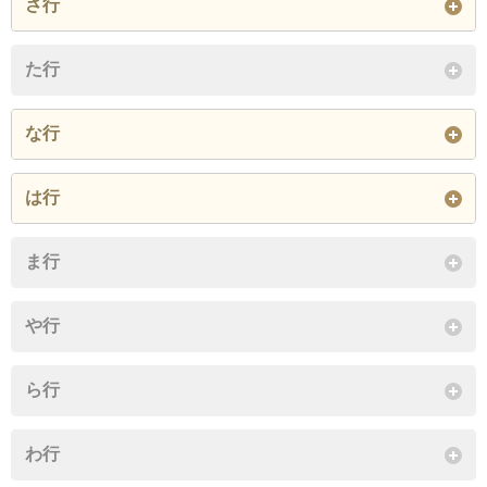
さ行
閉じる
閉じる
大字差首鍋
た行
閉じる
な行
大字及位
は行
閉じる
大字平岡
ま行
閉じる
や行
ら行
わ行