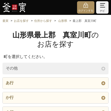
ログインする
ナビ
釜寅
お店を探す
住所から探す
山形県
最上郡 真室川町
山形県最上郡 真室川町
の
お店を探す
町を選択してください。
その他
あ行
大字新町
大字内町
大字大沢
か行
大字大滝
大字釜渕
大字川ノ内
大字木ノ下