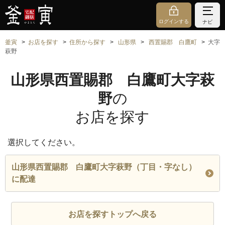
ログインする
ナビ
釜寅
お店を探す
住所から探す
山形県
西置賜郡 白鷹町
大字
萩野
山形県西置賜郡 白鷹町大字萩
野
の
お店を探す
選択してください。
山形県西置賜郡 白鷹町大字萩野（丁目・字なし）
に配達
お店を探すトップへ戻る