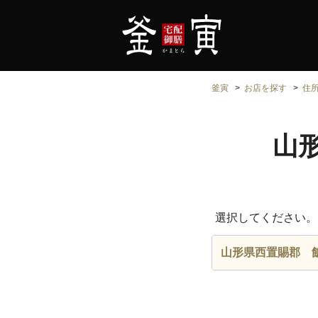
釜寅
お店を探す
住
山
選択してください。
山形県西置賜郡 