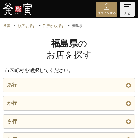
ログインする
ナビ
釜寅
お店を探す
住所から探す
福島県
福島県
の
お店を探す
市区町村を選択してください。
あ行
会津若松市
安達郡 大玉村
石川郡 浅川町
か行
石川郡 石川町
石川郡 玉川村
石川郡 平田村
河沼郡 会津坂下
河沼郡 柳津町
河沼郡 湯川村
さ行
町
石川郡 古殿町
いわき市
岩瀬郡 鏡石町
白河市
須賀川市
相馬郡 飯舘村