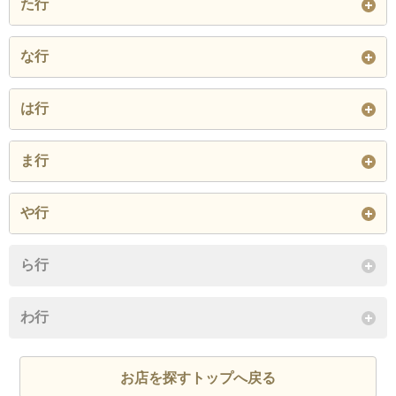
た行
喜多方市
郡山市
岩瀬郡 天栄村
大沼郡 会津美里
大沼郡 金山町
相馬郡 新地町
相馬市
町
田村郡 小野町
田村郡 三春町
田村市
閉じる
な行
閉じる
大沼郡 昭和村
大沼郡 三島町
伊達郡 川俣町
伊達郡 国見町
伊達郡 桑折町
西白河郡 泉崎村
西白河郡 中島村
西白河郡 西郷村
は行
閉じる
伊達市
西白河郡 矢吹町
二本松市
東白川郡 鮫川村
東白川郡 棚倉町
東白川郡 塙町
ま行
閉じる
閉じる
東白川郡 矢祭町
福島市
双葉郡 大熊町
南会津郡 下郷町
南会津郡 只見町
南会津郡 檜枝岐
や行
村
双葉郡 葛尾村
双葉郡 川内村
双葉郡 富岡町
耶麻郡 猪苗代町
耶麻郡 北塩原村
耶麻郡 西会津町
ら行
南会津郡 南会津
南相馬市
本宮市
双葉郡 浪江町
双葉郡 楢葉町
双葉郡 広野町
町
耶麻郡 磐梯町
閉じる
わ行
双葉郡 双葉町
閉じる
閉じる
閉じる
閉じる
お店を探すトップへ戻る