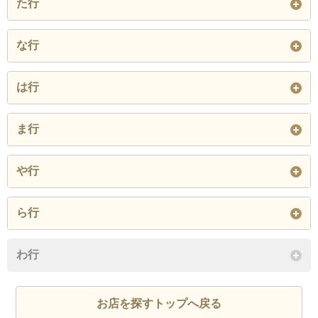
た行
閉じる
久慈郡 大子町
古河市
下妻市
常総市
高萩市
筑西市
つくば市
な行
閉じる
閉じる
つくばみらい市
土浦市
取手市
那珂郡 東海村
那珂市
行方市
は行
閉じる
閉じる
坂東市
東茨城郡 茨城町
東茨城郡 大洗町
ま行
東茨城郡 城里町
常陸太田市
常陸大宮市
水戸市
守谷市
や行
日立市
ひたちなか市
鉾田市
閉じる
結城郡 八千代町
結城市
ら行
閉じる
閉じる
龍ケ崎市
わ行
閉じる
閉じる
お店を探すトップへ戻る