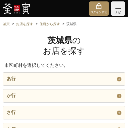
ログインする
ナビ
釜寅
お店を探す
住所から探す
茨城県
茨城県
の
お店を探す
市区町村を選択してください。
あ行
石岡市
潮来市
稲敷郡 阿見町
か行
稲敷郡 河内町
稲敷郡 美浦村
稲敷市
笠間市
鹿嶋市
かすみがうら市
さ行
牛久市
小美玉市
神栖市
北茨城市
北相馬郡 利根町
桜川市
猿島郡 五霞町
猿島郡 境町