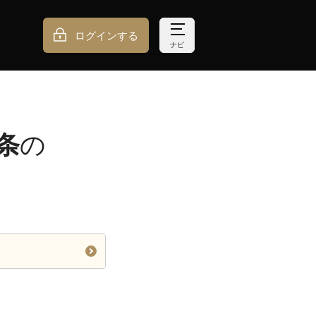
ログインする
ナビ
条
の