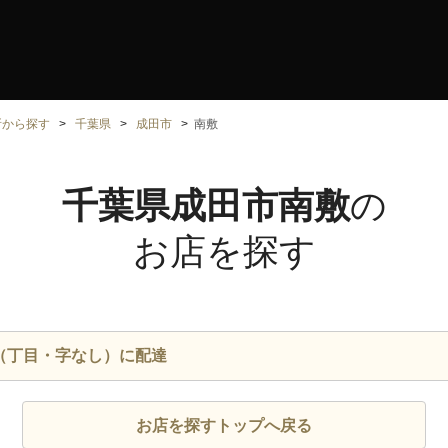
所から探す
千葉県
成田市
南敷
千葉県成田市南敷
の
お店を探す
（丁目・字なし）に配達
お店を探すトップへ戻る