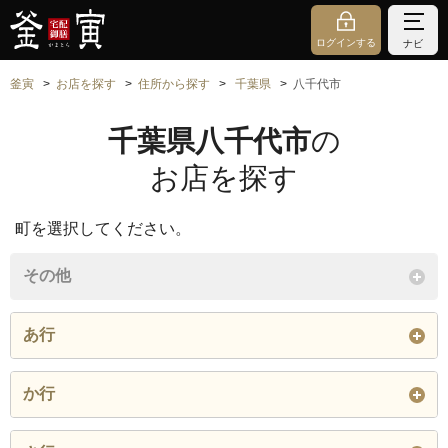
ログインする
ナビ
釜寅
お店を探す
住所から探す
千葉県
八千代市
千葉県八千代市
の
お店を探す
町を選択してください。
その他
あ行
神久保
大和田
大和田新田
か行
尾崎
勝田
勝田台
勝田台北