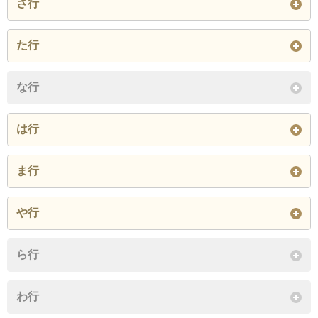
さ行
閉じる
勝田台南
神野
上高野
佐山
島田
島田台
た行
萱田
萱田町
桑納
下市場
下高野
桑橋
高津
高津東
大学町
な行
小池
閉じる
閉じる
は行
閉じる
平戸
保品
堀の内
ま行
閉じる
真木野
緑が丘
緑が丘西
や行
麦丸
村上
村上南
八千代台北
八千代台西
八千代台東
ら行
閉じる
八千代台南
ゆりのき台
吉橋
わ行
米本