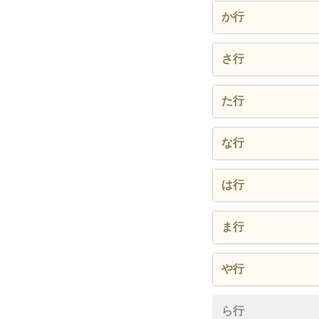
粟又
か行
市川
会所
さ行
上原西部田柳
久我原
桜台
た行
大田代
黒原
下大多
田代
な行
小土呂
小沢又
泉水
中野
は行
小谷松
原内
ま行
笛倉
松尾
や行
堀切
森宮
弥喜用
ら行