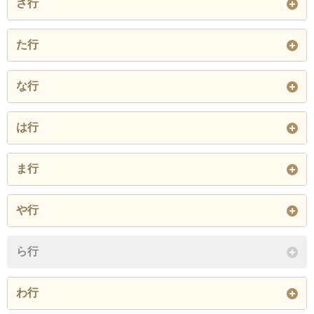
さ行
莇生野
井川
池河内
鉄輪町
金ケ崎町
川北
栄新町
坂下
桜ケ丘町
た行
泉ケ丘町
市野々町
市橋
川崎町
河原町
観音町
桜町
沢
泉
田結
高野
田尻
な行
五幡
鋳物師町
色浜
木崎
衣掛町
木ノ芽町
昭和町
白木
白銀町
立石
谷
谷口
中
長沢
長谷
獺河内
浦底
永大町
は行
清水町
櫛川
櫛川町
新道
新保
新松島町
駄口
中央町
津内
名子
布田町
縄間
江良
追分
大蔵
羽織町
萩野町
鳩原
櫛林
沓
沓見
ま行
新和町
常宮
杉津
津内町
角鹿町
手
野神
野坂
大比田
岡山町
奥麻生
葉原
原
疋田
国広町
公文名
呉竹町
舞崎町
松栄町
松島町
杉箸
砂流
関
や行
天筒町
東洋町
刀根
閉じる
奥野
小河
小河口
樋ノ水町
ひばりケ丘町
開町
呉羽町
古田刈
御名
松葉町
松原町
鞠山
曽々木
山
山泉
山中
堂
ら行
越坂
深川町
藤ケ丘町
二村
閉じる
三島
三島町
道口
閉じる
結城町
横浜
余座
閉じる
わ行
閉じる
平和町
蓬莱町
本町
みどりケ丘町
港町
深山寺
吉河