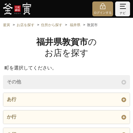
ログインする
ナビ
釜寅
お店を探す
住所から探す
福井県
敦賀市
福井県敦賀市
の
お店を探す
町を選択してください。
その他
あ行
相生町
赤崎
曙町
か行
挙野
麻生口
阿曽
神楽町
樫曲
金山