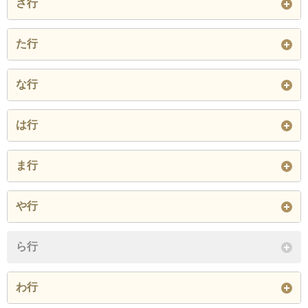
さ行
石生谷町
磯部町
入町
上河内町
上河端町
上鯖江
幸町
桜町
定次町
た行
漆原町
大倉町
大野町
上鯖江町
上戸口町
神中町
沢町
三六町
四方谷町
糺町
田所町
田村町
な行
落井町
乙坂今北町
尾花町
上野田町
川去町
川島町
下氏家町
下河端町
下新庄町
大正寺町
長泉寺町
つつじケ丘町
南井町
中戸口町
中野町
閉じる
は行
河和田町
北中町
北野町
下野田町
新町
神明町
当田町
戸口町
鳥羽
西大井町
西番町
西袋町
橋立町
東鯖江
東清水町
熊田町
下司町
小泉町
ま行
新横江
寺中町
持明寺町
鳥羽町
鳥井町
西山町
二丁掛町
東米岡
日の出町
平井町
小黒町
五郎丸町
松成町
丸山町
三尾野出作町
杉本町
住吉町
や行
閉じる
閉じる
深江町
冬島町
舟枝町
閉じる
水落町
宮前
御幸町
閉じる
屋形町
柳町
横江町
ら行
舟津町
別司町
別所町
閉じる
横越町
吉江町
吉谷町
わ行
本町
吉田町
米岡町