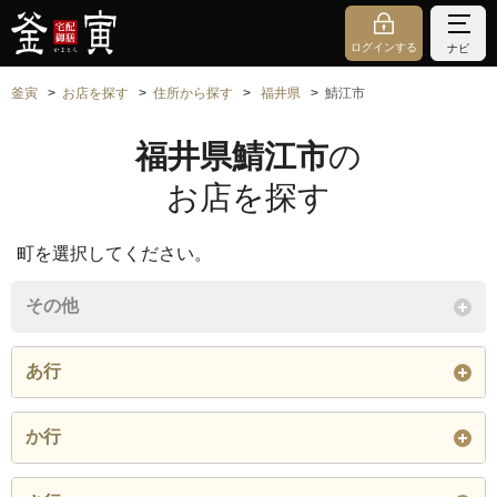
ログインする
ナビ
釜寅
お店を探す
住所から探す
福井県
鯖江市
福井県鯖江市
の
お店を探す
町を選択してください。
その他
あ行
旭町
莇生田町
有定町
か行
石田上町
石田下町
石田中町
片山町
金谷町
上氏家町