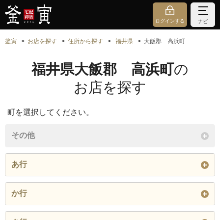
ログインする
ナビ
釜寅
お店を探す
住所から探す
福井県
大飯郡 高浜町
福井県大飯郡 高浜町
の
お店を探す
町を選択してください。
その他
あ行
青
青戸
旭ケ丘
か行
安土
今寺
岩神
笠原
鐘寄
鎌倉