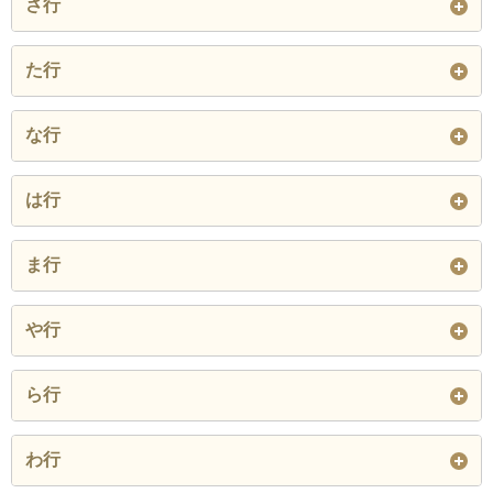
さ行
上瀬
上津
大田和
上車持
神野
神野浦
坂田
三明
塩土
た行
小黒飯
音海
事代
子生
小和田
紫水ケ丘
下
下車持
高野
高屋
立石
な行
閉じる
閉じる
水明
関屋
薗部
田ノ浦
中津海
中山
中寄
は行
閉じる
閉じる
難波江
西三松
畑
東三松
日置
ま行
閉じる
日引
蒜畠
馬居寺
緑ケ丘
南団地
や行
閉じる
宮尾
宮崎
山中
湯谷
横津海
ら行
閉じる
閉じる
六路谷
わ行