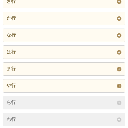
さ行
大原
小形山
小野
上谷
川棚
川茂
境
鹿留
下谷
た行
閉じる
閉じる
閉じる
田野倉
田原
玉川
な行
中央
つる
十日市場
中津森
夏狩
は行
戸沢
閉じる
平栗
古川渡
法能
ま行
閉じる
閉じる
盛里
や行
閉じる
四日市場
与縄
ら行
閉じる
わ行