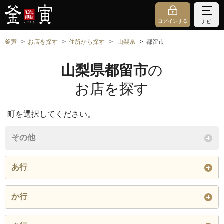
ログインする
ナビ
釜寅
お店を探す
住所から探す
山梨県
都留市
山梨県都留市
の
お店を探す
町を選択してください。
その他
あ行
朝日曽雌
朝日馬場
厚原
か行
井倉
大野
大幡
桂町
金井
加畑