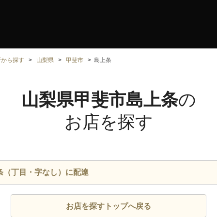
所から探す
山梨県
甲斐市
島上条
山梨県甲斐市島上条
の
お店を探す
条（丁目・字なし）に配達
お店を探すトップへ戻る