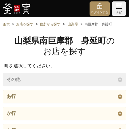
ログインする
ナビ
釜寅
お店を探す
住所から探す
山梨県
南巨摩郡 身延町
山梨県南巨摩郡 身延町
の
お店を探す
町を選択してください。
その他
あ行
相又
粟倉
飯富
か行
市之瀬
一色
伊沼
門野
釜額
上田原