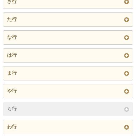
さ行
岩欠
上之平
梅平
上八木沢
川向
北川
芝草
下田原
下部
た行
江尻窪
大炊平
大磯小磯
清澤
切石
切房木
下八木沢
下山
杉山
大子
角打
椿草里
な行
大崩
大塩
大島
久成
久保
熊澤
清子
瀬戸
手打沢
寺沢
樋田
中ノ倉
中山
梨子
大城
大垈
大野
は行
車田
閉じる
常葉
西嶋
根子
大山
遅沢
小田船原
波木井
波高島
八坂
閉じる
ま行
閉じる
閉じる
帯金
折門
日向南沢
樋之上
平須
丸滝
三澤
水船
や行
閉じる
福原
古関
古長谷
道
光子沢
嶺
矢細工
山家
湯之奥
ら行
閉じる
身延
宮木
桃ケ窪
八日市場
横根中
夜子沢
わ行
閉じる
閉じる