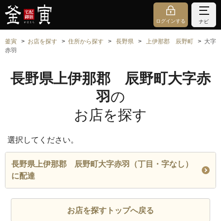
ログインする
ナビ
釜寅
お店を探す
住所から探す
長野県
上伊那郡 辰野町
大字
赤羽
長野県上伊那郡 辰野町大字赤
羽
の
お店を探す
選択してください。
長野県上伊那郡 辰野町大字赤羽（丁目・字なし）
に配達
お店を探すトップへ戻る