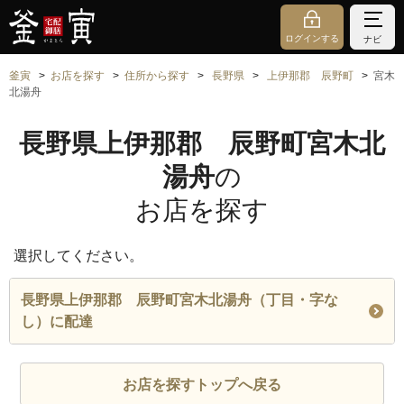
ログインする
ナビ
釜寅
お店を探す
住所から探す
長野県
上伊那郡 辰野町
宮木
北湯舟
長野県上伊那郡 辰野町宮木北
湯舟
の
お店を探す
選択してください。
長野県上伊那郡 辰野町宮木北湯舟（丁目・字な
し）に配達
お店を探すトップへ戻る