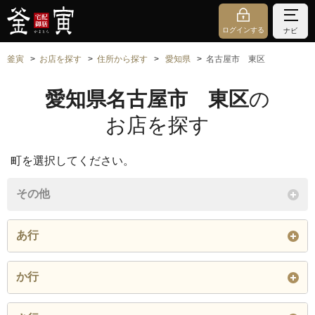
ログインする
ナビ
釜寅
お店を探す
住所から探す
愛知県
名古屋市 東区
愛知県名古屋市 東区
の
お店を探す
町を選択してください。
その他
あ行
相生町
葵
赤塚町
か行
飯田町
泉
大曽根
上竪杉町
車道町
黒門町