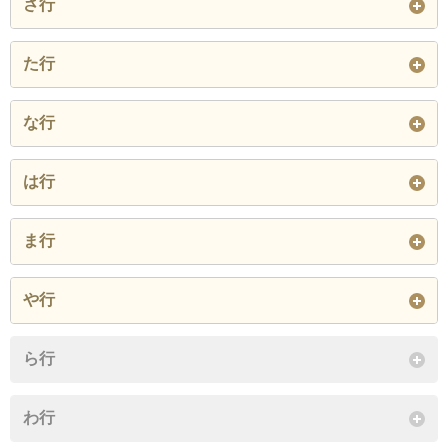
さ行
大松町
古出来
三の丸
橦木町
白壁
た行
閉じる
閉じる
新出来
砂田橋
代官町
大幸
大幸南
な行
閉じる
主税町
筒井
筒井町
西新町
は行
出来町
徳川
徳川町
閉じる
東大曽根町
東片端町
東桜
ま行
豊前町
東新町
東外堀町
久屋町
前浪町
明倫町
や行
閉じる
百人町
武平町
閉じる
矢田
矢田町
矢田東
ら行
閉じる
矢田南
山口町
芳野
わ行
閉じる