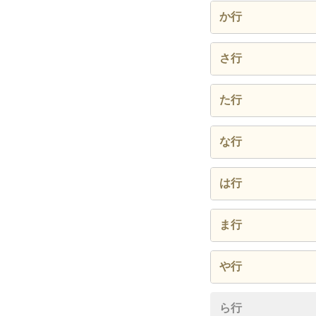
荒輪井
か行
稲葉地
角割町
さ行
猪之越
上石川
栄生町
た行
岩塚町
亀島
塩池町
太閤
な行
牛田通
菊水町
下広井
高須賀
中島町
大宮町
は行
京田町
城屋敷
大日町
中村本
羽衣町
小鴨町
ま行
城主町
椿町
長戸井
八田町
郷前町
牧野町
千成通
や行
豊幡町
賑町
日ノ宮
道下町
靖国町
ら行
西日置