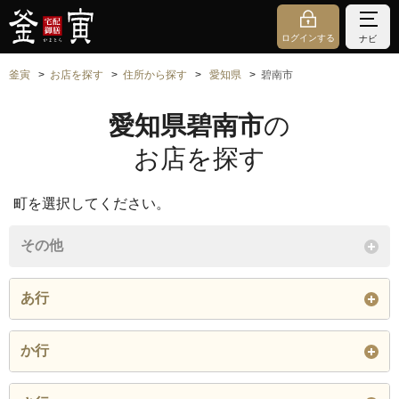
ログインする
ナビ
釜寅
お店を探す
住所から探す
愛知県
碧南市
愛知県碧南市
の
お店を探す
町を選択してください。
その他
あ行
相生町
明石町
旭町
か行
浅間町
油渕町
雨池町
篭田町
春日町
霞浦町