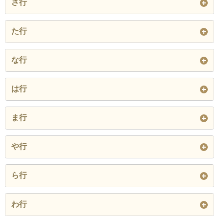
さ行
荒居町
荒子町
井口町
金山町
神有町
上町
幸町
栄町
坂口町
た行
池下町
石橋町
伊勢町
亀穴町
河方町
川口町
作塚町
笹山町
沢渡町
宝町
竹原町
田尻町
な行
稲荷町
入船町
植出町
川端町
神田町
雁道町
三角町
三間町
三度山町
立山町
棚尾本町
玉津浦町
中江町
中後町
中田町
江口町
大久手町
大坪町
は行
北浦町
北町
久沓町
汐田町
塩浜町
潮見町
築山町
鶴見町
天神町
中町
中松町
中山町
大堤町
大浜上町
奥沢町
羽根町
浜尾町
浜田町
栗山町
源氏神明町
源氏町
ま行
志貴崎町
志貴町
島池町
天王町
鳥追町
道場山町
縄手町
錦町
西浜町
長田町
尾城町
音羽町
浜寺町
浜町
半崎町
鴻島町
港南町
向陽町
前浜町
松江町
松原町
清水町
下洲町
照光町
や行
閉じる
西山町
日進町
二本木町
閉じる
東浦町
東山町
平山町
湖西町
小屋下町
権現町
松本町
丸山町
見合町
白沢町
白砂町
城山町
屋敷町
矢縄町
山神町
ら行
野銭町
野田町
広見町
吹上町
福清水町
権田町
岬町
緑町
港本町
新川町
新道町
末広町
山下町
弥生町
用久町
流作町
六軒町
閉じる
わ行
伏見町
札木町
舟江町
閉じる
三宅町
宮後町
宮町
洲先町
須磨町
住吉町
葭生町