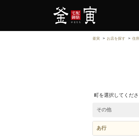
釜寅
お店を探す
住
町を選択してくださ
その他
あ行