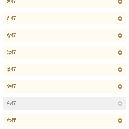
さ行
石神町
伊良湖町
宇津江町
亀山町
神戸町
光崎
白磯
白浜
白谷町
た行
浦町
江比間町
大草町
小塩津町
古田町
小中山町
閉じる
高木町
高松町
田原町
な行
大久保町
越戸町
折立町
御殿山
豊島町
中山町
長沢町
仁崎町
閉じる
は行
閉じる
閉じる
西神戸町
西山町
野田町
波瀬町
八王子町
馬伏町
ま行
閉じる
日出町
東赤石
東神戸町
緑が浜
南神戸町
向山町
や行
姫見台
福江町
保美町
六連町
村松町
やぐま台
谷熊町
山田町
ら行
堀切町
ほると台
閉じる
夕陽が浜
吉胡台
吉胡町
わ行
閉じる
閉じる