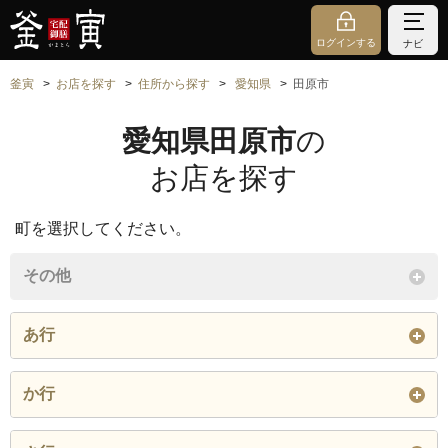
ログインする
ナビ
釜寅
お店を探す
住所から探す
愛知県
田原市
愛知県田原市
の
お店を探す
町を選択してください。
その他
あ行
相川町
赤石
赤羽根町
か行
芦町
伊川津町
池尻町
加治町
片西
片浜町