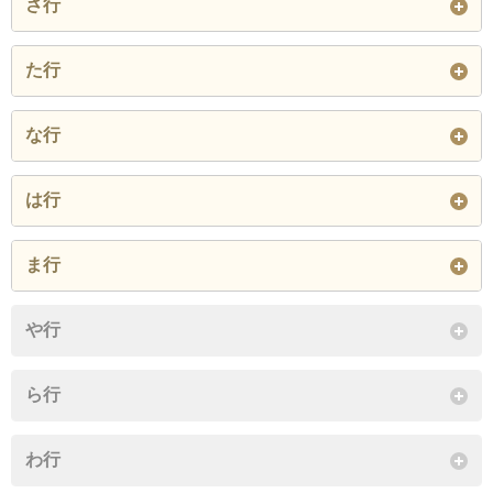
さ行
大字河和
北方
河和台
新浦戸
新栄
た行
閉じる
閉じる
大字時志
大字豊丘
な行
閉じる
大字野間
は行
閉じる
大字布土
ま行
閉じる
美浜緑苑
や行
閉じる
ら行
わ行