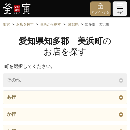
ログインする
ナビ
釜寅
お店を探す
住所から探す
愛知県
知多郡 美浜町
愛知県知多郡 美浜町
の
お店を探す
町を選択してください。
その他
あ行
大字浦戸
大字奥田
大字小野浦
か行
閉じる
大字上野間
大字北方
大字古布