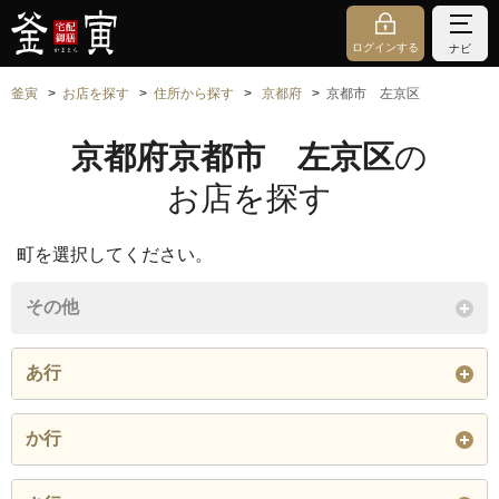
ログインする
ナビ
釜寅
お店を探す
住所から探す
京都府
京都市 左京区
京都府京都市 左京区
の
お店を探す
町を選択してください。
その他
あ行
秋築町
粟田口大日山町
粟田口鳥居町
か行
粟田口如意ケ嶽町
粟田口山下町
石原町
頭町
上高野池ノ内町
上高野石田町