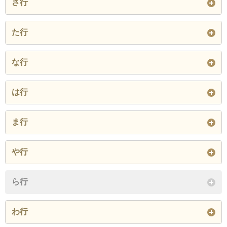
さ行
一乗寺青城町
一乗寺赤ノ宮町
一乗寺庵野町
上高野市川町
上高野稲荷町
上高野植ノ町
讃州寺町
鹿ケ谷上宮ノ前町
鹿ケ谷栗木谷町
た行
一乗寺池ケ谷
一乗寺井手ケ谷
一乗寺井手ケ谷ヱ
上高野上畑町
上高野大塚町
上高野大橋町
鹿ケ谷御所ノ段町
鹿ケ谷桜谷町
鹿ケ谷下宮ノ前町
ノ木ケ尾
高野泉町
高野上竹屋町
高野清水町
な行
上高野大湯手町
上高野奥小森町
上高野奥東野町
鹿ケ谷菖蒲谷町
鹿ケ谷善気山町
鹿ケ谷高岸町
一乗寺井手ケ谷菖
一乗寺井手ケ谷ス
一乗寺井手ケ谷調
高野竹屋町
高野蓼原町
高野玉岡町
中川町
南禅寺北ノ坊町
南禅寺草川町
蒲平
ズガ平
専口
は行
上高野小野町
上高野尾保地町
上高野鐘突町
鹿ケ谷多頂山町
鹿ケ谷大黒谷町
鹿ケ谷寺ノ前町
高野西開町
高野東開町
田中飛鳥井町
南禅寺下河原町
南禅寺南禅寺山町
南禅寺福地町
一乗寺稲荷町
一乗寺馬坂
一乗寺廐ケ谷
花脊大布施町
花脊原地町
花脊別所町
上高野釜土町
上高野上荒蒔町
上高野掃部林町
ま行
鹿ケ谷徳善谷町
鹿ケ谷西寺ノ前町
鹿ケ谷若王子山町
田中大堰町
田中大久保町
田中上大久保町
南禅寺風呂山町
難波町
若王子町
一乗寺梅ノ木町
一乗寺延暦寺山
一乗寺大谷
花脊八桝町
東竹屋町
東丸太町
上高野川原町
上高野北川原町
上高野北田町
孫橋町
松ケ崎泉川町
松ケ崎壱町田町
鹿ケ谷不動山町
鹿ケ谷法然院町
鹿ケ谷法然院西町
や行
田中上玄京町
田中上古川町
田中上柳町
閉じる
一乗寺大原田町
一乗寺掛橋
一乗寺河原田町
東門前町
広河原尾花町
広河原下之町
上高野木ノ下町
上高野口小森町
上高野車地町
松ケ崎井出ケ海道
松ケ崎井出ケ鼻町
松ケ崎今海道町
鹿ケ谷宮ノ前町
静市市原町
静市静原町
八瀬秋元町
八瀬近衛町
八瀬野瀬町
田中北春菜町
田中玄京町
田中里ノ内町
ら行
町
一乗寺月輪寺町
一乗寺北大丸町
一乗寺北高山
広河原杓子屋町
広河原菅原町
広河原能見町
上高野西明寺山
上高野鷺町
上高野薩田町
静市野中町
下鴨泉川町
下鴨狗子田町
八瀬花尻町
山端壱町田町
山端大君町
田中里ノ前町
田中下柳町
田中関田町
松ケ崎榎実ケ芝
松ケ崎大谷
松ケ崎海尻町
わ行
一乗寺木ノ本町
一乗寺黒目ケ谷
一乗寺小谷町
福本町
法皇寺町
法林寺門前町
上高野沢淵町
上高野三反田町
上高野下荒蒔町
下鴨梅ノ木町
下鴨膳部町
下鴨上川原町
山端大塚町
山端川岸町
山端川原町