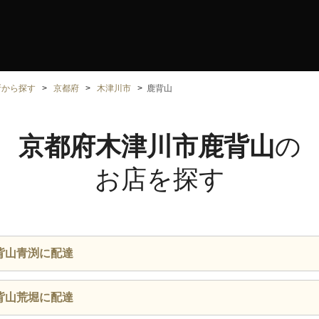
所から探す
京都府
木津川市
鹿背山
京都府木津川市鹿背山
の
お店を探す
背山青渕に配達
背山荒堀に配達