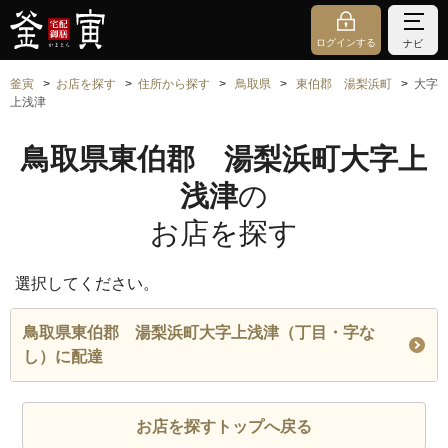
ログインする
ナビ
釜寅
お店を探す
住所から探す
鳥取県
東伯郡 湯梨浜町
大字
上浅津
鳥取県東伯郡 湯梨浜町大字上
浅津
の
お店を探す
選択してください。
鳥取県東伯郡 湯梨浜町大字上浅津（丁目・字な
し）に配達
お店を探すトップへ戻る