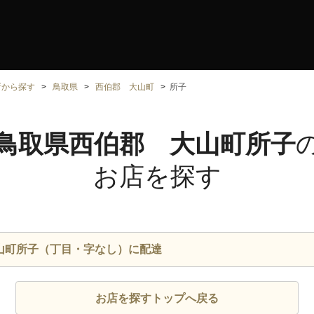
所から探す
鳥取県
西伯郡 大山町
所子
鳥取県西伯郡 大山町所子
お店を探す
山町所子（丁目・字なし）に配達
お店を探すトップへ戻る