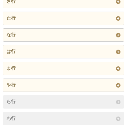
さ行
大江
大倉
大坂
岸本
貴住
清原
坂長
三部
荘
た行
大瀧
大殿
大原
久古
口別所
小林
白水
須村
添谷
立岩
谷川
父原
な行
押口
小野
小町
閉じる
栃原
富江
中祖
長山
二部
閉じる
は行
閉じる
閉じる
根雨原
畑池
番原
福居
ま行
閉じる
福岡
福岡原
福兼
真野
丸山
溝口
や行
福島
福吉
船越
宮原
焼杉
吉定
吉長
ら行
古市
閉じる
閉じる
わ行
閉じる