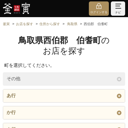
ログインする
ナビ
釜寅
お店を探す
住所から探す
鳥取県
西伯郡 伯耆町
鳥取県西伯郡 伯耆町
の
お店を探す
町を選択してください。
その他
あ行
岩立
岩屋谷
上野
か行
宇代
遠藤
大内
金廻
金屋谷
上細見