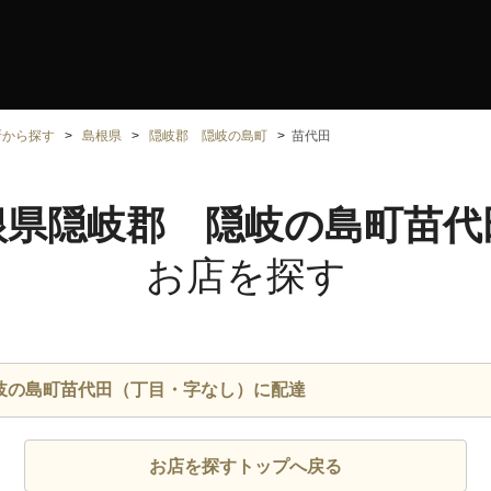
所から探す
島根県
隠岐郡 隠岐の島町
苗代田
根県隠岐郡 隠岐の島町苗代
お店を探す
岐の島町苗代田（丁目・字なし）に配達
お店を探すトップへ戻る