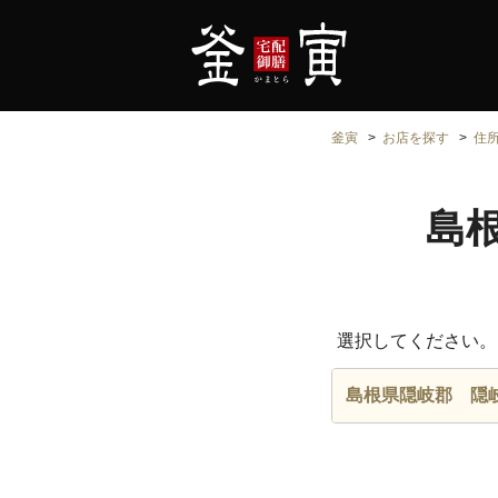
釜寅
お店を探す
住
島
選択してください。
島根県隠岐郡 隠