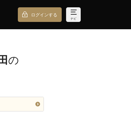
ログインする
ナビ
田
の