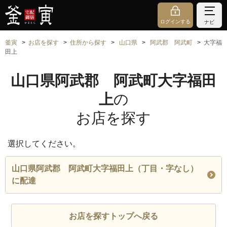
ログインする
ナビ
釜寅
お店を探す
住所から探す
山口県
阿武郡 阿武町
大字福
田上
山口県阿武郡 阿武町大字福田
上
の
お店を探す
選択してください。
山口県阿武郡 阿武町大字福田上（丁目・字なし）
に配達
お店を探すトップへ戻る