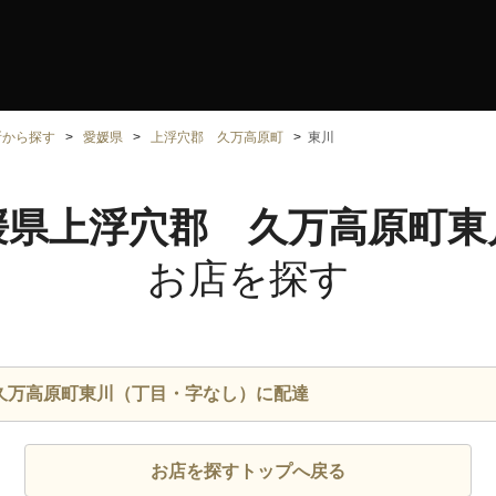
所から探す
愛媛県
上浮穴郡 久万高原町
東川
媛県上浮穴郡 久万高原町東
お店を探す
久万高原町東川（丁目・字なし）に配達
お店を探すトップへ戻る