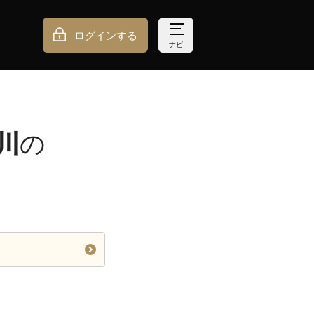
ログインする
ナビ
川
の