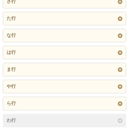
さ行
大崎
大保
小郡
祇園２丁目
小板井
下岩田
下西鯵坂
た行
乙隈
閉じる
閉じる
津古
寺福童
な行
閉じる
閉じる
希みが丘１丁目
希みが丘２丁目
希みが丘３丁目
は行
希みが丘４丁目
希みが丘５丁目
希みが丘６丁目
干潟
平方
吹上
ま行
閉じる
福童
二タ
二森
松崎
三国が丘１丁目
三国が丘２丁目
や行
古飯
三国が丘３丁目
三国が丘４丁目
三国が丘５丁目
八坂
山隈
横隈
ら行
閉じる
三国が丘６丁目
三国が丘７丁目
美鈴が丘１丁目
閉じる
力武
わ行
美鈴が丘２丁目
美鈴が丘３丁目
美鈴が丘４丁目