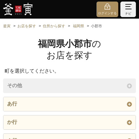
ログインする
ナビ
釜寅
お店を探す
住所から探す
福岡県
小郡市
福岡県小郡市
の
お店を探す
町を選択してください。
その他
あ行
赤川
あすみ１丁目
あすみ２丁目
か行
稲吉
井上
大板井
上岩田
上西鯵坂
祇園１丁目