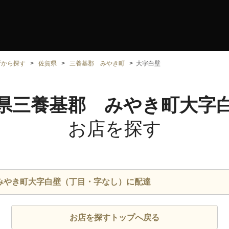
所から探す
佐賀県
三養基郡 みやき町
大字白壁
県三養基郡 みやき町大字
お店を探す
みやき町大字白壁（丁目・字なし）に配達
お店を探すトップへ戻る