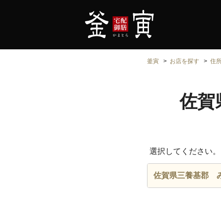
釜寅
お店を探す
住
佐賀
選択してください。
佐賀県三養基郡 