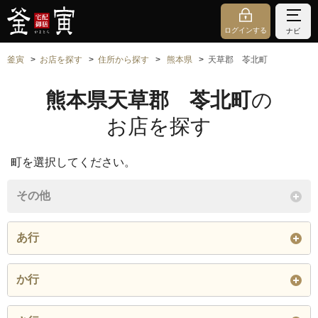
ログインする
ナビ
釜寅
お店を探す
住所から探す
熊本県
天草郡 苓北町
熊本県天草郡 苓北町
の
お店を探す
町を選択してください。
その他
あ行
内田
か行
閉じる
上津深江