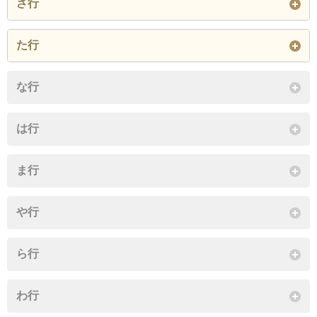
さ行
閉じる
坂瀬川
志岐
白木尾
た行
閉じる
年柄
富岡
都呂々
な行
閉じる
は行
ま行
や行
ら行
わ行