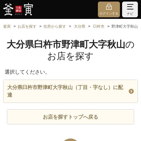
ログインする
ナビ
釜寅
お店を探す
住所から探す
大分県
臼杵市
野津町大字秋山
大分県臼杵市野津町大字秋山
の
お店を探す
選択してください。
大分県臼杵市野津町大字秋山（丁目・字なし）に配
達
お店を探すトップへ戻る