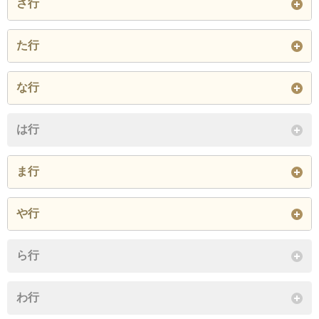
さ行
大平
経塚
城間
勢理客
た行
閉じる
閉じる
閉じる
字沢岻
沢岻
当山
な行
閉じる
字仲西
字仲間
仲西
は行
仲間
西原
ま行
閉じる
字前田
字牧港
字港川
や行
字宮城
前田
牧港
字屋富祖
屋富祖
ら行
港川
宮城
閉じる
わ行
閉じる