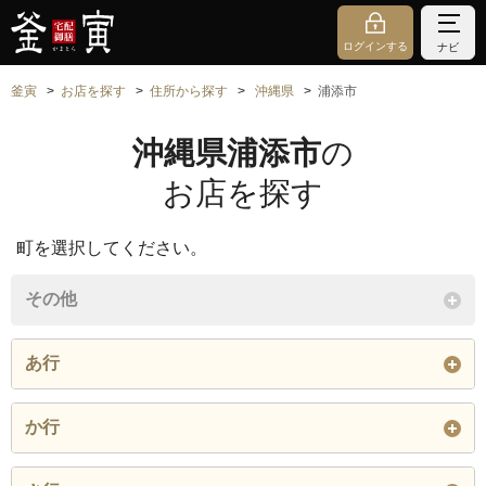
ログインする
ナビ
釜寅
お店を探す
住所から探す
沖縄県
浦添市
沖縄県浦添市
の
お店を探す
町を選択してください。
その他
あ行
字大平
安波茶
伊祖
か行
伊奈武瀬
西洲
内間
字経塚
字城間
字小湾